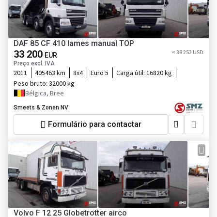
DAF 85 CF 410 lames manual TOP
33 200
≈ 38 252 USD
EUR
Preço excl. IVA
2011
405463 km
8x4
Euro 5
Carga útil:
16820 kg
Peso bruto:
32000 kg
Bélgica, Bree
Smeets & Zonen NV
Formulário para contactar
Volvo F 12 25 Globetrotter airco