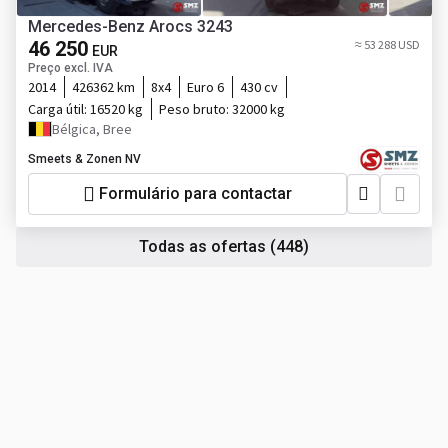
Mercedes-Benz Arocs 3243
46 250
≈ 53 288 USD
EUR
Preço excl. IVA
2014
426362 km
8x4
Euro 6
430 cv
Carga útil:
16520 kg
Peso bruto:
32000 kg
Bélgica, Bree
Smeets & Zonen NV
Formulário para contactar
Todas as ofertas
(448)