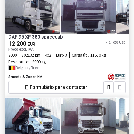
DAF 95 XF 380 spacecab
12 200
≈ 14 056 USD
EUR
Preço excl. IVA
2000
302132 km
4x2
Euro 3
Carga útil:
11650 kg
Peso bruto:
19000 kg
Bélgica, Bree
Smeets & Zonen NV
Formulário para contactar