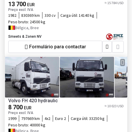
13 700
≈ 15 784 USD
EUR
Preço excl. IVA
1982
830369 km
330 cv
Carga útil:
14140 kg
Peso bruto:
24500 kg
Bélgica, Bree
Smeets & Zonen NV
Formulário para contactar
Volvo FH 420 hydraulic
8 700
≈ 10 023 USD
EUR
Preço excl. IVA
1999
797669 km
4x2
Euro 2
Carga útil:
33250 kg
Peso bruto:
40000 kg
Bélgica, Bree