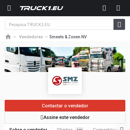
Vendedores
Smeets & Zonen NV
Contactar o vendedor
Assine este vendedor
Sobre o vendedor
Ofertas
Comentários