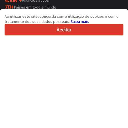
450K +
Anúncios ativos
70+
Países em todo o mundo
36
Idiomas suportados
Ao utilizar este site, concorda com a utilização de cookies e com o
tratamento dos seus dados pessoais.
Saiba mais
4.7/5
Trustpilot
Aceitar
Para vendedores
Serviços de promoção
Preço de serviços pagos do sítio
Suporte
Para compradores
Avaliações de marcas
Exposições
Locação financeira
Informações