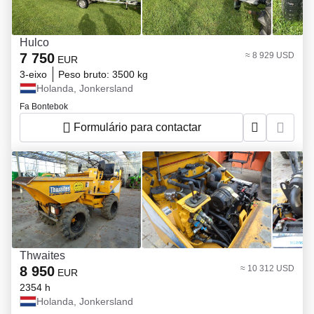
Hulco
7 750
≈ 8 929 USD
EUR
3-eixo
Peso bruto:
3500 kg
Holanda, Jonkersland
Fa Bontebok
Formulário para contactar
Thwaites
8 950
≈ 10 312 USD
EUR
2354 h
Holanda, Jonkersland