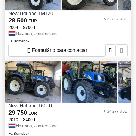
New Holland TM120
28 500
≈ 32 837 USD
EUR
2004
9700 h
Holanda, Jonkersland
Fa Bontebok
Formulário para contactar
New Holland T6010
29 750
≈ 34 277 USD
EUR
2010
8400 h
Holanda, Jonkersland
Fa Bontebok