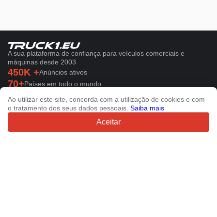
A sua plataforma de confiança para veículos comerciais e
máquinas desde 2003
450K +
Anúncios ativos
70+
Países em todo o mundo
36
Idiomas suportados
Ao utilizar este site, concorda com a utilização de cookies e com
o tratamento dos seus dados pessoais.
Saiba mais
4.7/5
Trustpilot
Aceitar
Para vendedores
Serviços de promoção
Preço de serviços pagos do sítio
Suporte
Para compradores