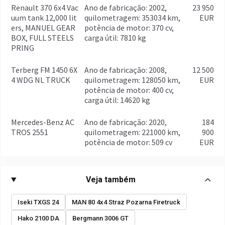
Renault 370 6x4 Vac
ano de fabricação: 2002,
23 950
uum tank 12,000 lit
quilometragem: 353034 km,
EUR
ers, MANUEL GEAR
potência de motor: 370 cv,
BOX, FULL STEELS
carga útil: 7810 kg
PRING
Terberg FM 1450 6X
ano de fabricação: 2008,
12 500
4 WDG NL TRUCK
quilometragem: 128050 km,
EUR
potência de motor: 400 cv,
carga útil: 14620 kg
Mercedes-Benz AC
ano de fabricação: 2020,
184
TROS 2551
quilometragem: 221000 km,
900
potência de motor: 509 cv
EUR
Veja também
Iseki TXGS 24
MAN 80 4x4 Straz Pozarna Firetruck
Hako 2100 DA
Bergmann 3006 GT