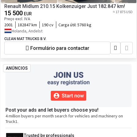
Renault Midlum 210.15 Kolkenzuiger Just 182.847 km!
15 500
≈ 17 875 USD
EUR
Preço excl. IVA
2001
182847 km
190 cv
Carga útil:
5760 kg
Holanda, Andelst
CLEAN MAT TRUCKS B.V.
Formulário para contactar
ANÚNCIOS
Post your ads and let buyers choose you!
4 million buyers per month search for vehicles and machinery on
Truck1.
Trusted by professionals