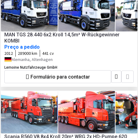
MAN TGS 28.440 6x2 Kroll 14,5m³ W-Rückgewinner
KOMBI
Preço a pedido
2012
289000 km
441 cv
Alemanha, Altenhagen
Lemoine Nutzfahrzeuge GmbH
Formulário para contactar
Scania R560 V8 8x4 Kroll 20m³ WRG 2x HD-Pumpe 620