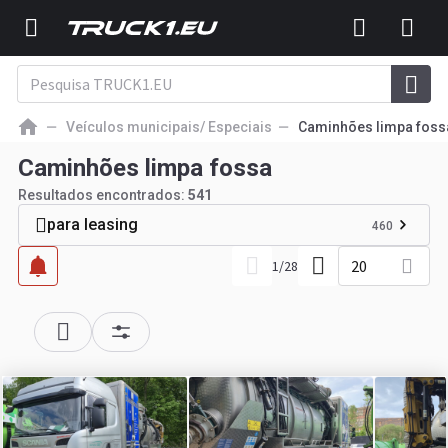
Veículos municipais/ Especiais
Caminhões limpa foss
Caminhões limpa fossa
Resultados encontrados:
541
para leasing
460
20
1
/
28