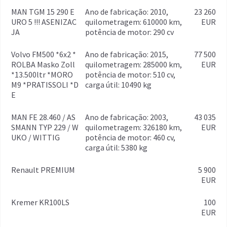
MAN TGM 15 290 E
ano de fabricação: 2010,
23 260
URO 5 !!! ASENIZAC
quilometragem: 610000 km,
EUR
JA
potência de motor: 290 cv
Volvo FM500 *6x2 *
ano de fabricação: 2015,
77 500
ROLBA Masko Zoll
quilometragem: 285000 km,
EUR
*13.500ltr *MORO
potência de motor: 510 cv,
M9 *PRATISSOLI *D
carga útil: 10490 kg
E
MAN FE 28.460 / AS
ano de fabricação: 2003,
43 035
SMANN TYP 229 / W
quilometragem: 326180 km,
EUR
UKO / WITTIG
potência de motor: 460 cv,
carga útil: 5380 kg
Renault PREMIUM
5 900
EUR
Kremer KR100LS
100
EUR