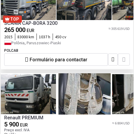
TOP
SCANIA CAP-BORA 3200
265 000
≈ 305 619 USD
EUR
2015
83000 km
1037 h
450 cv
Polônia, Paruszowiec-Piaski
POLCAB
Formulário para contactar
Renault PREMIUM
5 900
≈ 6 804 USD
EUR
Preço excl. IVA