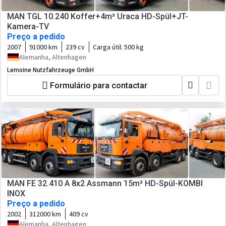
MAN TGL 10.240 Koffer+4m³ Uraca HD-Spül+JT-
Kamera-TV
Preço a pedido
2007
91000 km
239 cv
Carga útil:
500 kg
Alemanha, Altenhagen
Lemoine Nutzfahrzeuge GmbH
Formulário para contactar
MAN FE 32.410 A 8x2 Assmann 15m³ HD-Spül-KOMBI
INOX
Preço a pedido
2002
312000 km
409 cv
Alemanha, Altenhagen