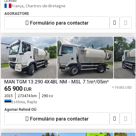
Leilão
França, Chartres-de-Bretagne
AGORASTORE
Formulário para contactar
MAN TGM 13.290 4X4BL NM - MSL 7.1m³/05m³
65 900
≈ 76 001 USD
EUR
2015
273474 km
290 cv
Estônia, Rapla
Agomer Rehvid OÜ
Formulário para contactar