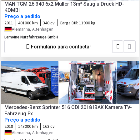
MAN TGM 26.340 6x2 Müller 13m³ Saug u.Druck HD-
KOMBI
Preço a pedido
2011
401000 km
340 cv
Carga útil:
11900 kg
Alemanha, Altenhagen
Lemoine Nutzfahrzeuge GmbH
Formulário para contactar
Mercedes-Benz Sprinter 516 CDI 2018 IBAK Kamera TV-
Fahrzeug Ex
Preço a pedido
2018
143000 km
163 cv
Alemanha, Altenhagen