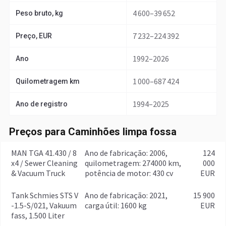
4 600–39 652
Peso bruto, kg
7 232–224 392
Preço, EUR
1992–2026
Ano
1 000–687 424
Quilometragem km
1994–2025
Ano de registro
Preços para Caminhões limpa fossa
MAN TGA 41.430 / 8
ano de fabricação: 2006,
124
x4 / Sewer Cleaning
quilometragem: 274000 km,
000
& Vacuum Truck
potência de motor: 430 cv
EUR
Tank Schmies STS V
ano de fabricação: 2021,
15 900
-1.5-S/021, Vakuum
carga útil: 1600 kg
EUR
fass, 1.500 Liter