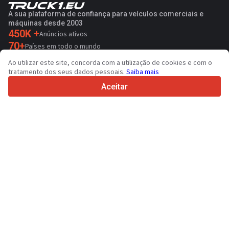
A sua plataforma de confiança para veículos comerciais e
máquinas desde 2003
450K +
Anúncios ativos
70+
Países em todo o mundo
36
Idiomas suportados
Ao utilizar este site, concorda com a utilização de cookies e com o
tratamento dos seus dados pessoais.
Saiba mais
4.7/5
Trustpilot
Aceitar
Para vendedores
Serviços de promoção
Preço de serviços pagos do sítio
Suporte
Para compradores
Avaliações de marcas
Exposições