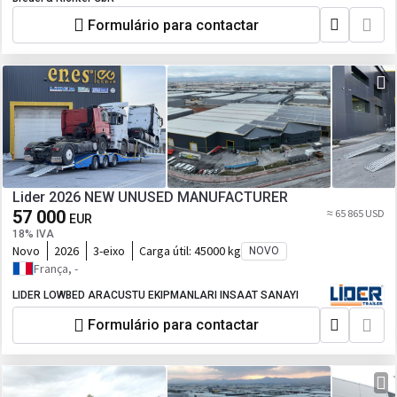
Formulário para contactar
Lider 2026 NEW UNUSED MANUFACTURER
57 000
≈ 65 865 USD
EUR
18% IVA
Novo
2026
3-eixo
Carga útil:
45000 kg
NOVO
França, -
LIDER LOWBED ARACUSTU EKIPMANLARI INSAAT SANAYI
Formulário para contactar