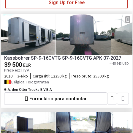
Sign Up for Free
Kässbohrer SP-9-16CVTG SP-9-16CVTG APK 07-2027
39 500
≈ 45 643 USD
EUR
Preço excl. IVA
2010
3-eixo
Carga útil:
12250 kg
Peso bruto:
25500 kg
Bélgica, Hoogstraten
G.A. den Otter Trucks B.V.B.A
Formulário para contactar