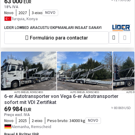
63 000
EUR
18% IVA
Novo
2027
3-eixo
NOVO
Turquia, Konya
LIDER LOWBED ARACUSTU EKIPMANLARI INSAAT SANAYI
Formulário para contactar
6-er Autotransporter von Vega 6-er Autotransporter
sofort mit VDI Zertifikat
69 984
≈ 80 869 USD
EUR
Preço excl. IVA
Novo
2025
2-eixo
Peso bruto:
34000 kg
NOVO
Alemanha, Remscheid
Breuel & Richter GbR