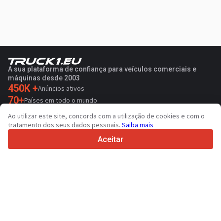
A sua plataforma de confiança para veículos comerciais e
máquinas desde 2003
450K +
Anúncios ativos
70+
Países em todo o mundo
36
Idiomas suportados
Ao utilizar este site, concorda com a utilização de cookies e com o
tratamento dos seus dados pessoais.
Saiba mais
4.7/5
Trustpilot
Aceitar
Para vendedores
Serviços de promoção
Preço de serviços pagos do sítio
Suporte