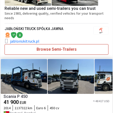
Reliable new and used semi-trailers you can trust
Since 1980, delivering quality, verified vehicles for your transport
needs
JABŁOŃSKI TRUCK SPÓŁKA JAWNA
2
jablonskitruck.pl
Browse Semi-Trailers
Scania P 450
41 900
≈ 48 417 USD
EUR
2014
1137322 km
Euro 6
450 cv