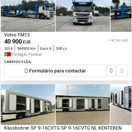
Volvo FM13
40 900
≈ 47 261 USD
EUR
2014
944903 km
Euro 6
500 cv
Portugal, Pombal
CAR4YOU II LDA
Formulário para contactar
Kässbohrer SP 9-16CVTG SP 9-16CVTG NL KENTEKEN