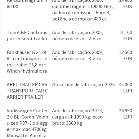
Renault Magnum 4
ano de fabricação: 2006,
33 900
80 DXI
quilometragem: 1100000 km,
EUR
padrão de emissões: Euro 3,
potência de motor: 480 cv
Tijhof BE Car trans
ano de fabricação: 2005,
11 100
porter semi-trailer
número de eixos: 2-eixo
EUR
Fankhauser FA-139
ano de fabricação: 2009,
13 500
8 - car transport se
número de eixos: 3-eixo
EUR
mi-trailer 11,8 m +
Winch+hydraulic ra
AREL TRAILER CAR
Novo, ano de fabricação: 2026
45 000
TRANSPORT CAR C
EUR
ARRIER TRAILER
Volkswagen Crafter
ano de fabricação: 2013,
24 950
2.0 BE-Combi Veldh
carga útil: 1390 kg, peso
EUR
uizen P37-3 oplegg
bruto: 3500 kg
er Max load 4700kg
Minisattel Autotra