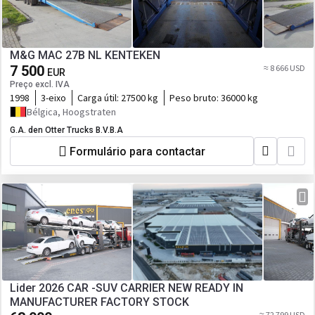
M&G MAC 27B NL KENTEKEN
7 500
≈ 8 666 USD
EUR
Preço excl. IVA
1998
3-eixo
Carga útil:
27500 kg
Peso bruto:
36000 kg
Bélgica, Hoogstraten
G.A. den Otter Trucks B.V.B.A
Formulário para contactar
Lider 2026 CAR -SUV CARRIER NEW READY IN
MANUFACTURER FACTORY STOCK
≈ 72 799 USD