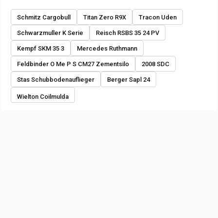
Schmitz Cargobull
Titan Zero R9X
Tracon Uden
Schwarzmuller K Serie
Reisch RSBS 35 24 PV
Kempf SKM 35 3
Mercedes Ruthmann
Feldbinder O Me P S CM27 Zementsilo
2008 SDC
Stas Schubbodenauflieger
Berger Sapl 24
Wielton Coilmulda