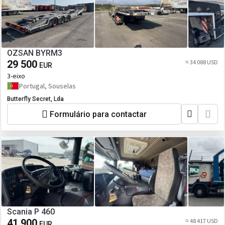
OZSAN BYRM3
29 500
≈ 34 088 USD
EUR
3-eixo
Portugal, Souselas
Butterfly Secret, Lda
Formulário para contactar
Scania P 460
41 900
≈ 48 417 USD
EUR