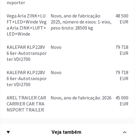
nsporter
Vega Arla ZINK+LU
Novo, ano de fabricação:
48 500
FT+LED+Winde Veg
2025, número de eixos: 1-eixo,
EUR
a Arla ZINK+LUFT+
peso bruto: 28500 kg
LED+Winde
KALEPAR KLP228V
Novo
79 718
6 6er-Autotranspor
EUR
ter VDI2700
KALEPAR KLP228V
Novo
79 718
6 6er-Autotranspor
EUR
ter VDI2700
AREL TRAILER CAR
Novo, ano de fabricação: 2026
45 000
CARRIER CAR TRA
EUR
NSPORT TRAILER
Veja também