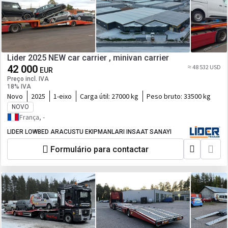
Lider 2025 NEW car carrier , minivan carrier
42 000
≈ 48 532 USD
EUR
Preço incl. IVA
18% IVA
Novo
2025
1-eixo
Carga útil:
27000 kg
Peso bruto:
33500 kg
NOVO
França, -
LIDER LOWBED ARACUSTU EKIPMANLARI INSAAT SANAYI
Formulário para contactar