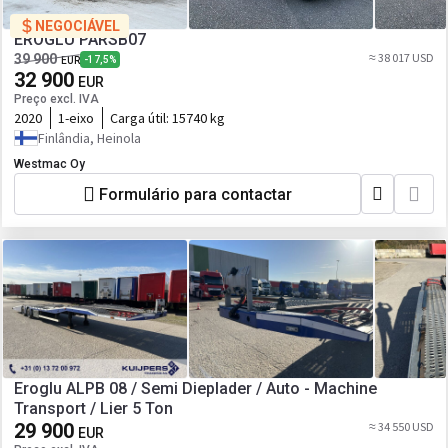
NEGOCIÁVEL
EROGLU PARSB07
≈ 38 017 USD
39 900
-17,5%
EUR
32 900
EUR
Preço excl. IVA
2020
1-eixo
Carga útil:
15740 kg
Finlândia, Heinola
Westmac Oy
Formulário para contactar
Eroglu ALPB 08 / Semi Dieplader / Auto - Machine
Transport / Lier 5 Ton
29 900
≈ 34 550 USD
EUR