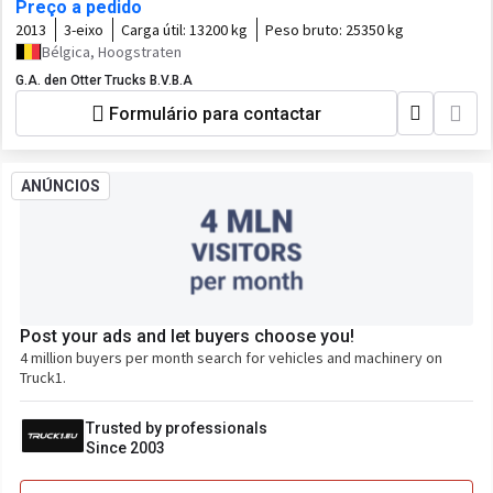
Preço a pedido
2013
3-eixo
Carga útil:
13200 kg
Peso bruto:
25350 kg
Bélgica, Hoogstraten
G.A. den Otter Trucks B.V.B.A
Formulário para contactar
ANÚNCIOS
Post your ads and let buyers choose you!
4 million buyers per month search for vehicles and machinery on
Truck1.
Trusted by professionals
Since 2003