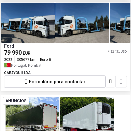
Ford
79 990
≈ 92 431 USD
EUR
2022
305677 km
Euro 6
Portugal, Pombal
CAR4YOU II LDA
Formulário para contactar
ANÚNCIOS