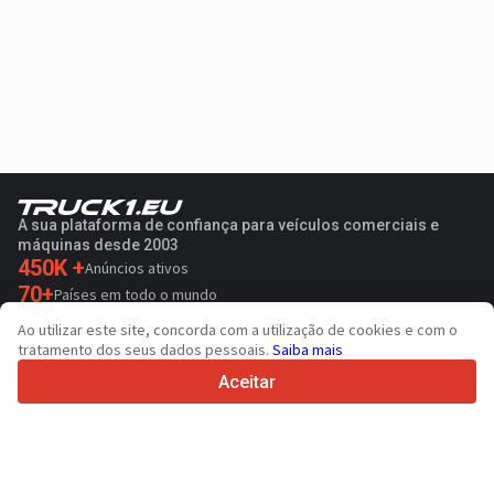
A sua plataforma de confiança para veículos comerciais e
máquinas desde 2003
450K +
Anúncios ativos
70+
Países em todo o mundo
36
Idiomas suportados
Ao utilizar este site, concorda com a utilização de cookies e com o
tratamento dos seus dados pessoais.
Saiba mais
4.7/5
Trustpilot
Aceitar
Para vendedores
Contactar
Serviços de promoção