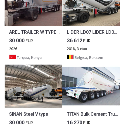
AREL TRAILER W TYPE SILO CEMENT BULK TANK TRAILER from MANUFACTURER
LIDER LD07 LIDER LD07, ca.35m³, 30-60m³
30 000
36 612
EUR
EUR
2026
2018, 3-eixo
Turquia, Konya
Bélgica, Roksem
SINAN Steel V type
TITAN Bulk Cement Truck Trailer for Sale in Mali
30 000
16 270
EUR
EUR