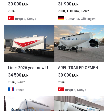
30 000
31 900
EUR
EUR
2026
2018, 1001 km, 3-eixo
Turquia, Konya
Alemanha, Göttingen
Lider 2026 year new UNUSED Slurry Tanker Agriculture Field Tanker
AREL TRAILER CEMENT SILO BULK TANK SEMI TRAILER MANUFACTURER
34 500
30 000
EUR
EUR
2026, 3-eixo
2026
França
Turquia, Konya