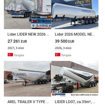
Lider LIDER NEW 2026 MODELS bulk cement trailer
Lider 2026 MODEL NEW (MANUFACTURER COMPANY LIDER TRAILER & TANKER )
27 261
39 500
EUR
EUR
2027, 3-eixo
2026, 3-eixo
Turquia
Turquia
AREL TRAILER V TYPE SILO CEMENT TANK TRAILER from MANUFACTURER COMPANY
LIDER LD07, ca.35m³, 30-60m³