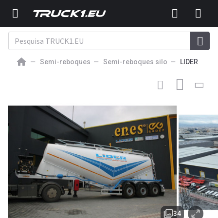
Semi-reboques
Semi-reboques silo
LIDER
31 588
EUR
SEMI-REBOQUE SILO NOVO PARA TRANSPORTE DE CEMENTO
Lider 2025 MODELS YEAR NEW (MANUFACTURER COMPANY
LIDER TRAILER & TANKE
34