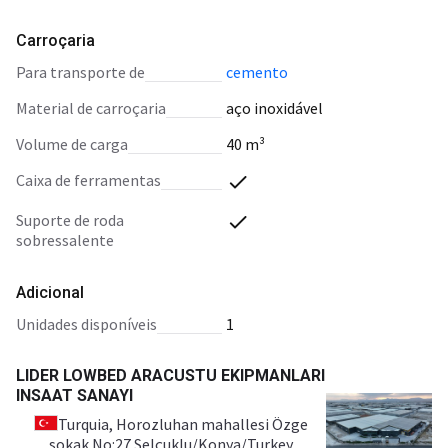
Carroçaria
para transporte de
cemento
material de carroçaria
aço inoxidável
volume de carga
40 m³
caixa de ferramentas
suporte de roda
sobressalente
Adicional
unidades disponíveis
1
LIDER LOWBED ARACUSTU EKIPMANLARI
INSAAT SANAYI
Turquia
, Horozluhan mahallesi Özge
sokak No:27 Selçuklu/Konya/Turkey