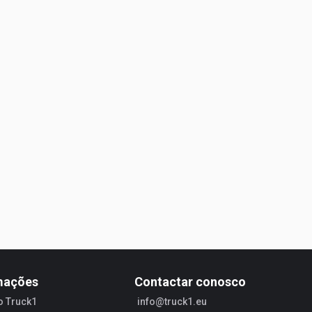
mações
Contactar conosco
o Truck1
info@truck1.eu