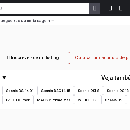
angueiras de embreagem
Inscrever-se no listing
Colocar um anúncio de 
Veja tamb
Scania DS 14.01
Scania DSC14 15
Scania DSI 8
Scania DC13 
IVECO Cursor
MACK Putzmeister
IVECO 8035
Scania D9