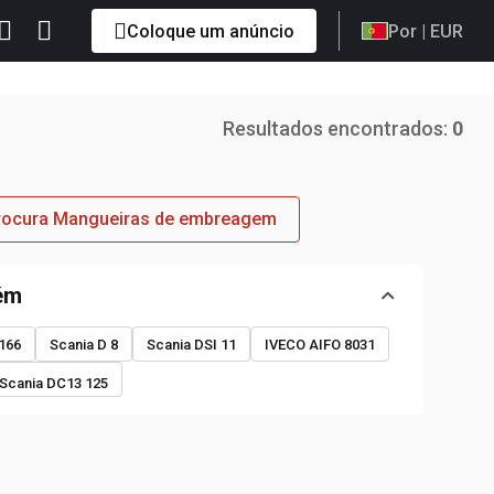
Coloque um anúncio
Por
| EUR
Resultados encontrados:
0
procura Mangueiras de embreagem
ém
166
Scania D 8
Scania DSI 11
IVECO AIFO 8031
Scania DC13 125