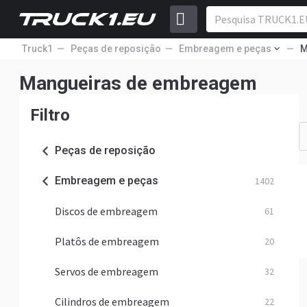
Truck1
Peças de reposição
Embreagem e peças
M
Mangueiras de embreagem
Filtro
Peças de reposição
Embreagem e peças
1402
Discos de embreagem
61
Platôs de embreagem
20
Servos de embreagem
32
Cilindros de embreagem
22