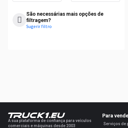
São necessárias mais opções de
filtragem?
Sugerir filtro
Para vend
A sua plataforma de confiança para veículos
Serviços de
comerciais e máquinas desde 2003