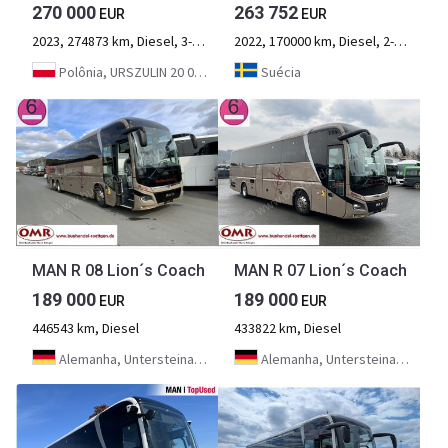
270 000
263 752
EUR
EUR
2023, 274873 km, Diesel, 3-eixo
2022, 170000 km, Diesel, 2-eixo
Polônia, URSZULIN 20 05-825 GRODZISK MAZOWIECKI
Suécia
MAN R 08 Lion´s Coach
MAN R 07 Lion´s Coach
189 000
189 000
EUR
EUR
446543 km, Diesel
433822 km, Diesel
Alemanha, Untersteinach bei Kulmbach
Alemanha, Untersteinach bei Kulmbach