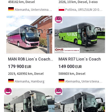
458162 km, Diesel
2026, 10 km, Diesel, 3-eixo
Alemanha, Untersteinach bei Kulmbach
Polônia, URSZULIN 20 05-825 GRODZISK MAZOWIECKI
MAN R08 Lion´s Coach *61-Sitze*Tourismo*Travego*R09*
MAN R07 Lion´s Coach
179 900
149 000
EUR
EUR
2019, 428992 km, Diesel
588603 km, Diesel
Alemanha, Hamburg
Alemanha, Untersteinach bei Kulmbach