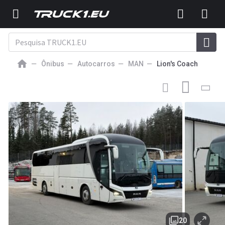
Ônibus
Autocarros
MAN
Lion's Coach
249 000
EUR
AUTOCARRO
MAN Lion`s Coach (6 buses, leasing
available)
20