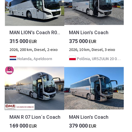
MAN LION's Coach R07 440HP
MAN Lion's Coach
315 000
375 000
EUR
EUR
2026, 200 km, Diesel, 2-eixo
2026, 10 km, Diesel, 3-eixo
Holanda, Apeldoorn
Polônia, URSZULIN 20 05-825 GRODZISK MAZOWIECKI
MAN R 07 Lion´s Coach
MAN Lion's Coach
169 000
379 000
EUR
EUR