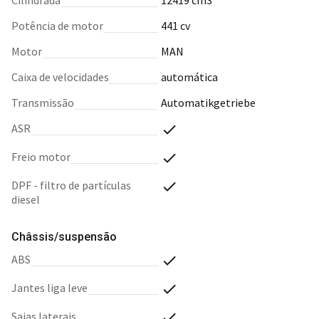
cilindrada
12419 cm3
potência de motor
441 cv
motor
MAN
caixa de velocidades
automática
transmissão
Automatikgetriebe
ASR
freio motor
DPF - filtro de partículas
diesel
Châssis/suspensão
ABS
jantes liga leve
saias laterais