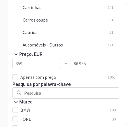
Carrinhas
241
Carros coupé
34
Cabrios
51
Automóveis - Outros
521
Preço, EUR
—
Apenas com preço
1065
Pesquisa por palavra-chave
Marca
BMW
100
FORD
99