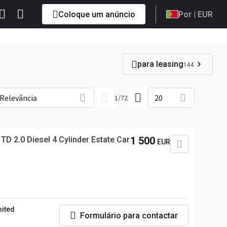
Coloque um anúncio
Por
| EUR
para leasing
144
Relevância
20
1
/
72
2.0 Diesel 4 Cylinder Estate Car
1 500
EUR
mited
Formulário para contactar