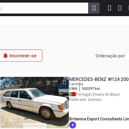
Ordenação por
Inscrever-se
MERCEDES-BENZ W124 200 TD 
Carrinha
1986
560397 km
Portugal, Enxara do Bispo
Publicado: 1meses.
Britannia Export Consultants Li
8