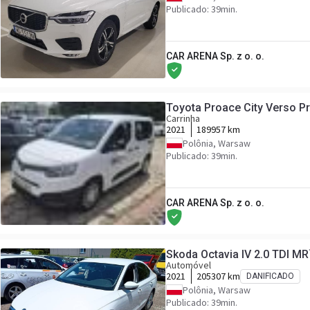
Publicado: 39min.
CAR ARENA Sp. z o. o.
Toyota Proace City Verso Pr
Carrinha
2021
189957 km
Polônia, Warsaw
Publicado: 39min.
CAR ARENA Sp. z o. o.
Skoda Octavia IV 2.0 TDI M
Automóvel
2021
205307 km
DANIFICADO
Polônia, Warsaw
Publicado: 39min.