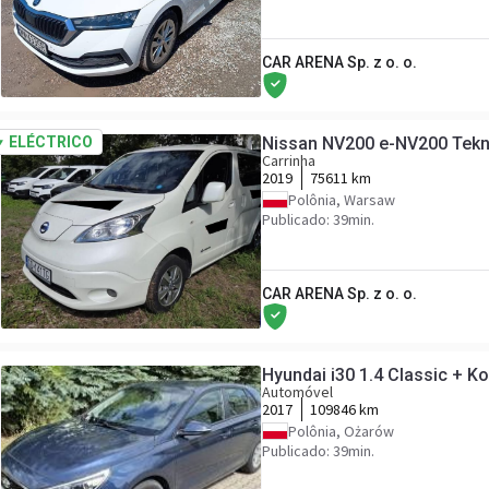
CAR ARENA Sp. z o. o.
ELÉCTRICO
Nissan NV200 e-NV200 Tek
Carrinha
2019
75611 km
Polônia, Warsaw
Publicado: 39min.
CAR ARENA Sp. z o. o.
Hyundai i30 1.4 Classic + K
Automóvel
2017
109846 km
Polônia, Ożarów
Publicado: 39min.