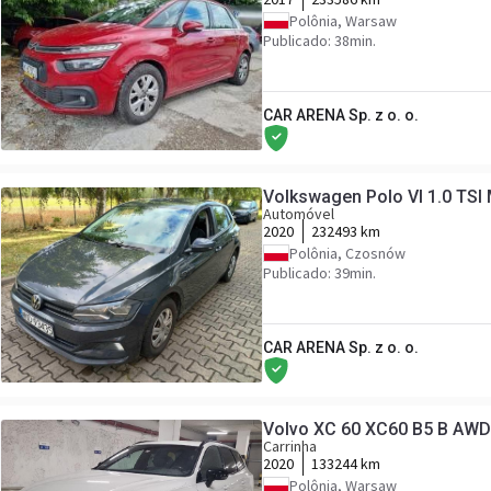
Polônia, Warsaw
Publicado: 38min.
CAR ARENA Sp. z o. o.
Volkswagen Polo VI 1.0 TSI
Automóvel
2020
232493 km
Polônia, Czosnów
Publicado: 39min.
CAR ARENA Sp. z o. o.
Volvo XC 60 XC60 B5 B AWD
Carrinha
2020
133244 km
Polônia, Warsaw