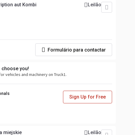
iption aut Kombi
Leilão
Formulário para contactar
s choose you!
for vehicles and machinery on Truck1.
onals
Sign Up for Free
a miejskie
Leilão