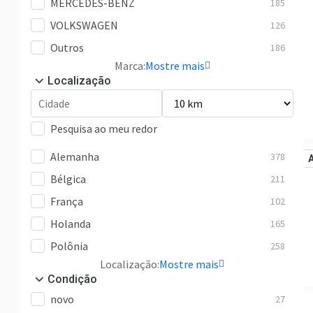
MERCEDES-BENZ
185
VOLKSWAGEN
126
Outros
186
Marca:
Mostre mais
Localização
Pesquisa ao meu redor
Alemanha
378
Bélgica
211
França
102
Holanda
165
Polônia
258
Localização:
Mostre mais
Condição
novo
27