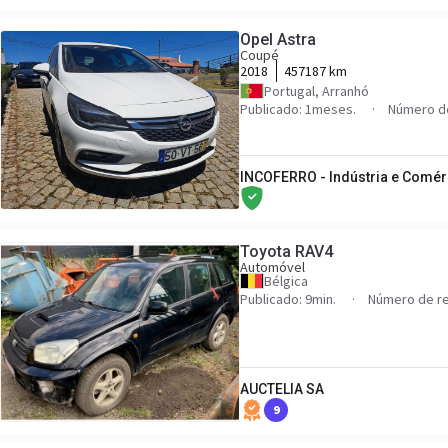
Opel Astra
Coupé
2018
457187 km
Portugal, Arranhó
Publicado: 1meses.
Número de
INCOFERRO - Indústria e Comérc
Toyota RAV4
Automóvel
Bélgica
Publicado: 9min.
Número de re
AUCTELIA SA
9