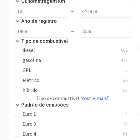
Quilometragem km
—
Ano de registro
—
Tipo de combustível
diesel
602
gasolina
475
GPL
5
elétrico
26
híbrido
68
Tipo de combustível:
Mostre mais
Padrão de emissões
Euro 1
8
Euro 3
22
Euro 4
61