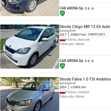
CAR ARENA Sp. z o. o.
Skoda Citigo MR`12 E6 Auta 
Automóvel
2017
309627 km
DANIFICADO
Polônia, Warsaw
Publicado: 40min.
CAR ARENA Sp. z o. o.
Skoda Fabia 1.0 TSI Ambiti
Automóvel
2018
133801 km
Polônia, Gdańsk
Publicado: 40min.