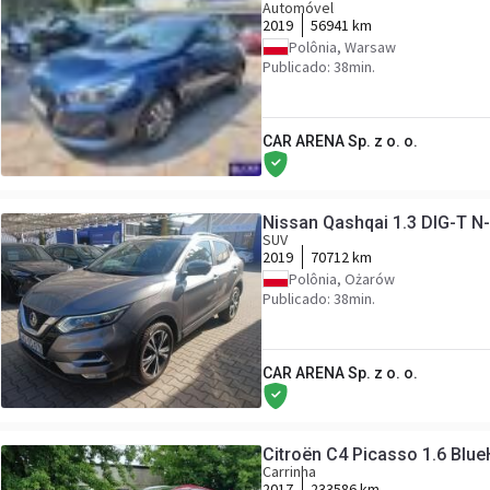
Automóvel
2019
56941 km
Polônia, Warsaw
Publicado: 38min.
CAR ARENA Sp. z o. o.
Nissan Qashqai 1.3 DIG-T N
SUV
2019
70712 km
Polônia, Ożarów
Publicado: 38min.
CAR ARENA Sp. z o. o.
Citroën C4 Picasso 1.6 Blue
Carrinha
2017
233586 km