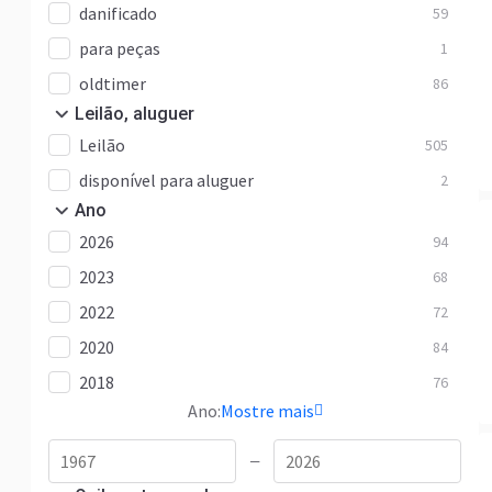
danificado
59
para peças
1
oldtimer
86
Leilão, aluguer
Leilão
505
disponível para aluguer
2
Ano
2026
94
2023
68
2022
72
2020
84
2018
76
Ano:
Mostre mais
—