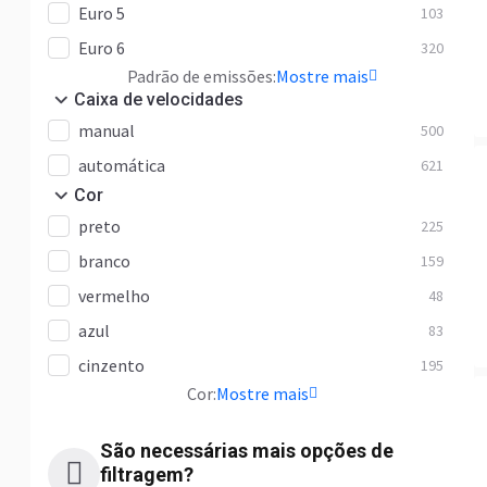
Euro 5
103
Euro 6
320
Padrão de emissões:
Mostre mais
Caixa de velocidades
manual
500
automática
621
Cor
preto
225
branco
159
vermelho
48
azul
83
cinzento
195
Cor:
Mostre mais
São necessárias mais opções de
filtragem?