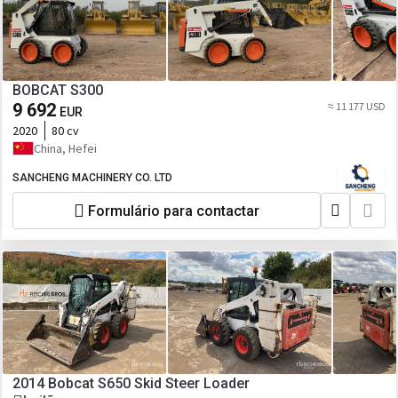
BOBCAT S300
9 692
≈ 11 177 USD
EUR
2020
80 cv
China, Hefei
SANCHENG MACHINERY CO. LTD
Formulário para contactar
2014 Bobcat S650 Skid Steer Loader