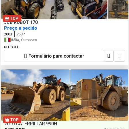
TOP
JCB ROBOT 170
Preço a pedido
2003
753 h
Itália, Curnasco
GLF S.R.L.
Formulário para contactar
TOP
2010 CATERPILLAR 990H
≈ 196 057 USD