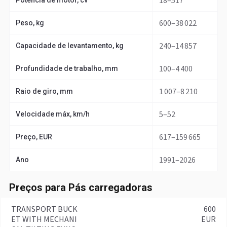
18–517
Potência de motor, cv
600–38 022
Peso, kg
240–14 857
Capacidade de levantamento, kg
100–4 400
Profundidade de trabalho, mm
1 007–8 210
Raio de giro, mm
5–52
Velocidade máx, km/h
617–159 665
Preço, EUR
1991–2026
Ano
Preços para Pás carregadoras
TRANSPORT BUCK
600
ET WITH MECHANI
EUR