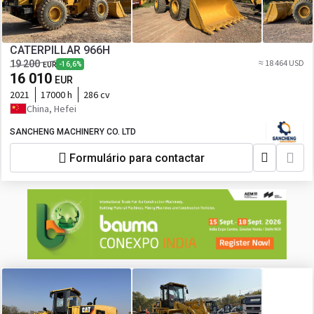
CATERPILLAR 966H
≈ 18 464 USD
19 200
-16,6%
EUR
16 010
EUR
2021
17000 h
286 cv
China, Hefei
SANCHENG MACHINERY CO. LTD
Formulário para contactar