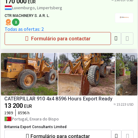
170 000
EUR
Luxemburgo, Limpertsberg
CTR MACHINERY S. A R. L.
2
Todas as ofertas: 2
Formulário para contactar
CATERPILLAR 910 4x4 8596 Hours Export Ready
13 200
≈ 15 223 USD
EUR
1989
8596 h
Portugal, Enxara do Bispo
Britannia Export Consultants Limited
Formulário para contactar