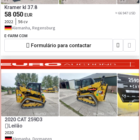
Kramer kl 37.8
58 050
≈ 66 947 USD
EUR
2022
56 cv
Alemanha, Regensburg
E-FARM COM
Formulário para contactar
2020 CAT 259D3
Leilão
2020
Alemanha, Dormagen