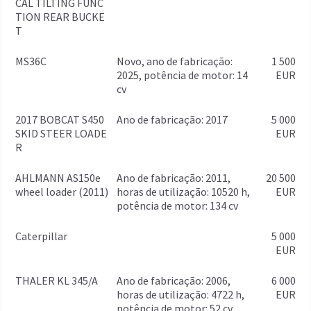
CAL TILTING FUNC
TION REAR BUCKE
T
MS36C
Novo, ano de fabricação:
1 500
2025, potência de motor: 14
EUR
cv
2017 BOBCAT S450
ano de fabricação: 2017
5 000
SKID STEER LOADE
EUR
R
AHLMANN AS150e
ano de fabricação: 2011,
20 500
wheel loader (2011)
horas de utilização: 10520 h,
EUR
potência de motor: 134 cv
Caterpillar
5 000
EUR
THALER KL 345/A
ano de fabricação: 2006,
6 000
horas de utilização: 4722 h,
EUR
potência de motor: 52 cv