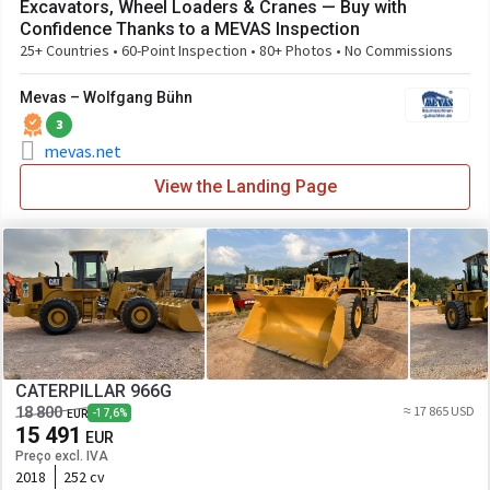
Excavators, Wheel Loaders & Cranes — Buy with
Confidence Thanks to a MEVAS Inspection
25+ Countries • 60-Point Inspection • 80+ Photos • No Commissions
Mevas – Wolfgang Bühn
3
mevas.net
View the Landing Page
CATERPILLAR 966G
≈ 17 865 USD
18 800
-17,6%
EUR
15 491
EUR
Preço excl. IVA
2018
252 cv