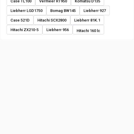
Case TL100
Vermeer RT950
Komatsu D135
Liebherr LGD1750
Bomag BW145
Liebherr 927
Case 521D
Hitachi SCX2800
Liebherr 81K.1
Hitachi ZX210-5
Liebherr 956
Hitachi 160 lc