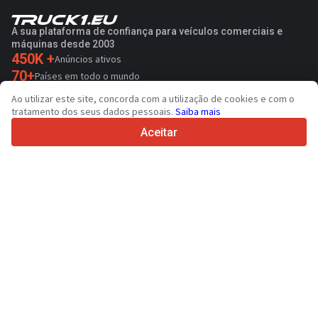
A sua plataforma de confiança para veículos comerciais e
máquinas desde 2003
450K +
Anúncios ativos
70+
Países em todo o mundo
36
Idiomas suportados
Ao utilizar este site, concorda com a utilização de cookies e com o
tratamento dos seus dados pessoais.
Saiba mais
4.7/5
Trustpilot
Aceitar
Para vendedores
Serviços de promoção
Preço de serviços pagos do sítio
Suporte
Para compradores
Avaliações de marcas
Exposições