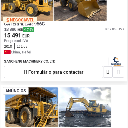
NEGOCIÁVEL
CATERPILLAR 966G
≈ 17 865 USD
18 800
-17,6%
EUR
15 491
EUR
Preço excl. IVA
2018
252 cv
China, Hefei
SANCHENG MACHINERY CO. LTD
Formulário para contactar
ANÚNCIOS