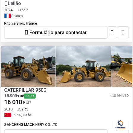
Leilão
2024
1165 h
França
Ritchie Bros. France
Formulário para contactar
CATERPILLAR 950G
≈ 18 464 USD
18 900
-15,3%
EUR
16 010
EUR
2019
197 cv
China, Hefei
SANCHENG MACHINERY CO. LTD