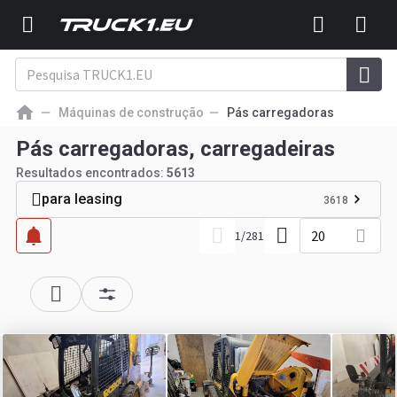
Máquinas de construção
Pás carregadoras
Pás carregadoras, carregadeiras
Resultados encontrados:
5613
para leasing
3618
20
1
/
281