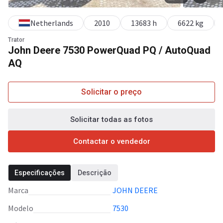
Netherlands
2010
13683 h
6622 kg
Trator
John Deere 7530 PowerQuad PQ / AutoQuad
AQ
Solicitar o preço
Solicitar todas as fotos
Contactar o vendedor
Especificações
Descrição
Marca
JOHN DEERE
Modelo
7530