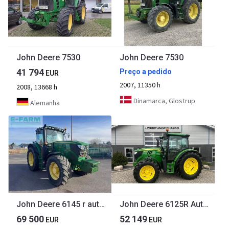
John Deere 7530
John Deere 7530
41 794
Preço a pedido
EUR
2007, 11350 h
2008, 13668 h
Dinamarca, Glostrup
Alemanha
John Deere 6145 r autoquad
John Deere 6125R AutoQuad
69 500
52 149
EUR
EUR