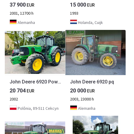
37 900
15 000
EUR
EUR
2001, 12700 h
1993
Alemanha
Holanda, Cuijk
John Deere 6920 Powerquad
John Deere 6920 pq
20 704
20 000
EUR
EUR
2002
2003, 23000 h
Polônia, 89-511 Cekcyn
Alemanha