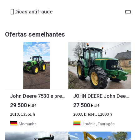
Dicas antifraude
Ofertas semelhantes
John Deere 7530 e premium
JOHN DEERE John Deere 6820,PQ
29 500
27 500
EUR
EUR
2010, 13561 h
2003, Diesel, 12000 h
Alemanha
Lituânia, Tauragės