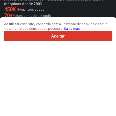
máquinas desde 2003
450K +
Anúncios ativos
70+
Países em todo o mundo
36
Idiomas suportados
Ao utilizar este site, concorda com a utilização de cookies e com o
tratamento dos seus dados pessoais.
Saiba mais
4.7/5
Trustpilot
Aceitar
Para vendedores
Contactar
Serviços de promoção
Preço de serviços pagos do sítio
Suporte
Para compradores
Avaliações de marcas
Exposições
Locação financeira