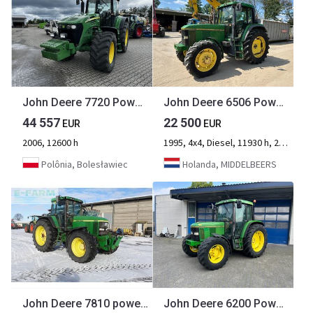
John Deere 7720 PowerQuad
John Deere 6506 PowerQuad
44 557
22 500
EUR
EUR
2006, 12600 h
1995, 4x4, Diesel, 11930 h, 2-eixo
Polônia, Bolesławiec
Holanda, MIDDELBEERS
John Deere 7810 powerquad
John Deere 6200 PowerQuad