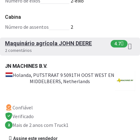
número de eixos
2-eixo
Cabina
número de assentos
2
Maquinário agrícola JOHN DEERE
4.7
2 comentários
JN MACHINES B.V.
Holanda
, PUTSTRAAT 9 5091TH OOST WEST EN
MIDDELBEERS, Netherlands
Confiável
Verificado
Mais de 2 anos com Truck1
2
Assine este vendedor