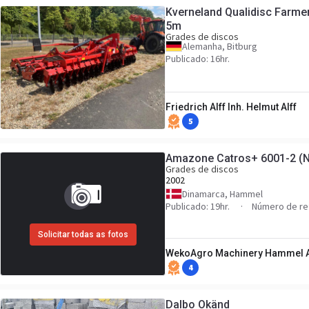
Kverneland Qualidisc Farm
5m
Grades de discos
Alemanha, Bitburg
Publicado: 16hr.
Friedrich Alff Inh. Helmut Alff
5
Amazone Catros+ 6001-2 (N
Grades de discos
2002
Dinamarca, Hammel
Publicado: 19hr.
Número de re
Solicitar todas as fotos
WekoAgro Machinery Hammel 
4
Dalbo Okänd