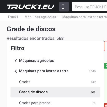
Truck1
Máquinas agrícolas
Maquinas para lavrar a terra
Grade de discos
Resultados encontrados:
568
Filtro
Máquinas agrícolas
Maquinas para lavrar a terra
3449
Grades
139
Grade de discos
568
Grades para prados
74