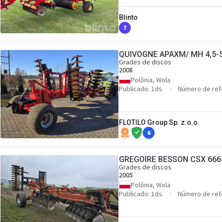
Blinto
7
QUIVOGNE APAXM/ MH 4,5-
Grades de discos
2008
Polônia, Wola
Publicado: 1ds.
Número de ref
FLOTILO Group Sp. z.o.o.
6
GREGOIRE BESSON CSX 666
Grades de discos
2005
Polônia, Wola
Publicado: 1ds.
Número de ref