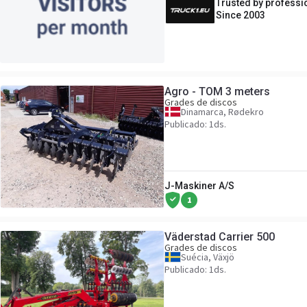
Trusted by professi
Since 2003
Agro - TOM 3 meters
Grades de discos
Dinamarca, Rødekro
Publicado: 1ds.
J-Maskiner A/S
1
Väderstad Carrier 500
Grades de discos
Suécia, Växjö
Publicado: 1ds.