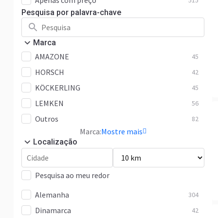
Apenas com preço
515
Pesquisa por palavra-chave
Marca
AMAZONE
45
HORSCH
42
KÖCKERLING
45
LEMKEN
56
Outros
82
Marca:
Mostre mais
Localização
Pesquisa ao meu redor
Alemanha
304
Dinamarca
42