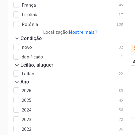
França
45
Lituânia
17
Polônia
108
Localização:
Mostre mais
Condição
novo
92
danificado
1
Leilão, aluguer
Leilão
22
Ano
2026
85
2025
45
2024
56
2023
72
2022
36