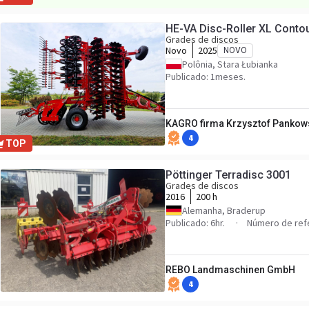
HE-VA Disc-Roller XL Conto
Grades de discos
Novo
2025
NOVO
Polônia, Stara Łubianka
Publicado: 1meses.
KAGRO firma Krzysztof Pankow
4
TOP
Pöttinger Terradisc 3001
Grades de discos
2016
200 h
Alemanha, Braderup
Publicado: 6hr.
Número de ref
REBO Landmaschinen GmbH
4