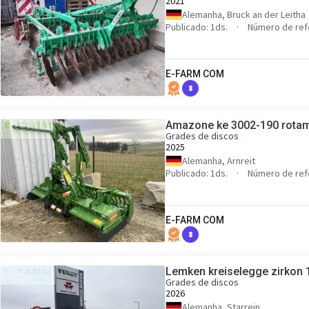
2021
Alemanha, Bruck an der Leitha
Publicado: 1ds.
Número de ref
E-FARM COM
8
Amazone ke 3002-190 rotam
Grades de discos
2025
Alemanha, Arnreit
Publicado: 1ds.
Número de ref
E-FARM COM
8
Lemken kreiselegge zirkon
Grades de discos
2026
Alemanha, Starrein