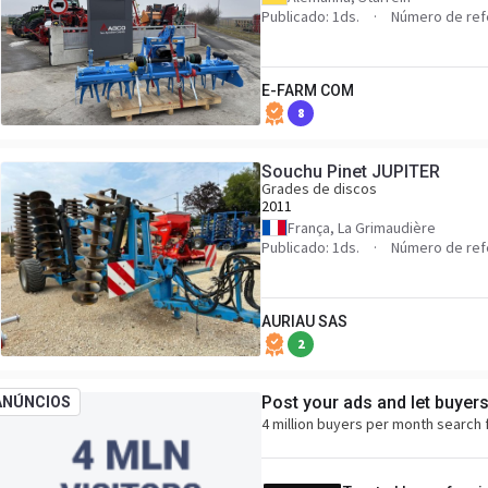
Publicado: 1ds.
Número de ref
E-FARM COM
8
Souchu Pinet JUPITER
Grades de discos
2011
França, La Grimaudière
Publicado: 1ds.
Número de ref
AURIAU SAS
2
Post your ads and let buyer
ANÚNCIOS
4 million buyers per month search 