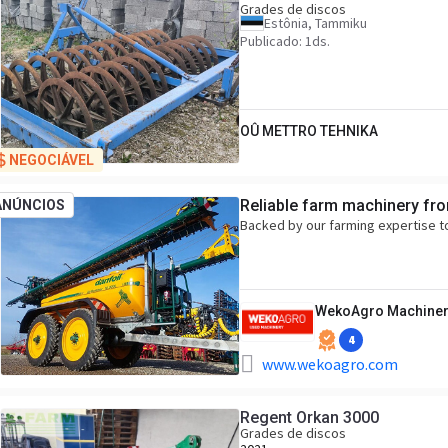
Grades de discos
Estônia, Tammiku
Publicado: 1ds.
OÛ METTRO TEHNIKA
NEGOCIÁVEL
Reliable farm machinery fr
ANÚNCIOS
Backed by our farming expertise t
WekoAgro Machiner
4
www.wekoagro.com
Regent Orkan 3000
Grades de discos