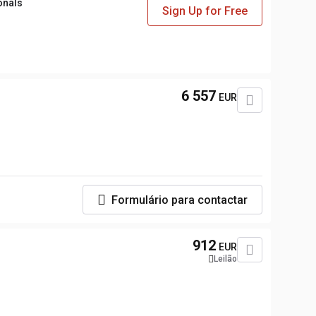
onals
Sign Up for Free
6 557
EUR
Formulário para contactar
912
EUR
Leilão