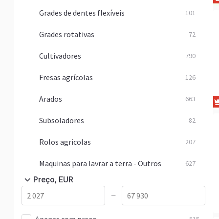
Grades de dentes flexíveis
101
Grades rotativas
72
Cultivadores
790
Fresas agrícolas
126
Arados
663
Subsoladores
82
Rolos agricolas
207
Maquinas para lavrar a terra - Outros
627
Preço, EUR
—