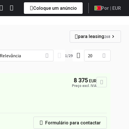
Coloque um anúncio
Por
| EUR
para leasing
268
Relevância
20
1
/
29
8 375
EUR
Preço excl. IVA
Formulário para contactar