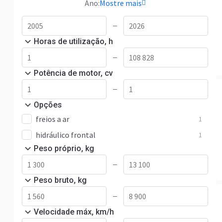
Ano:
Mostre mais
—
Horas de utilização, h
—
Potência de motor, cv
—
Opções
freios a ar
1
hidráulico frontal
1
Peso próprio, kg
—
Peso bruto, kg
—
Velocidade máx, km/h