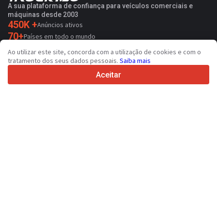
A sua plataforma de confiança para veículos comerciais e
máquinas desde 2003
450K +
Anúncios ativos
70+
Países em todo o mundo
36
Idiomas suportados
Ao utilizar este site, concorda com a utilização de cookies e com o
tratamento dos seus dados pessoais.
Saiba mais
4.7/5
Trustpilot
Aceitar
Para vendedores
Serviços de promoção
Preço de serviços pagos do sítio
Suporte
Para compradores
Avaliações de marcas
Exposições
Locação financeira