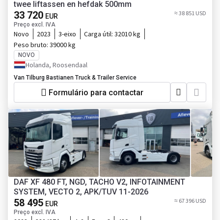
twee liftassen en hefdak 500mm
33 720
≈ 38 851 USD
EUR
Preço excl. IVA
Novo
2023
3-eixo
Carga útil:
32010 kg
Peso bruto:
39000 kg
NOVO
Holanda, Roosendaal
Van Tilburg Bastianen Truck & Trailer Service
Formulário para contactar
DAF XF 480 FT, NGD, TACHO V2, INFOTAINMENT
SYSTEM, VECTO 2, APK/TUV 11-2026
58 495
≈ 67 396 USD
EUR
Preço excl. IVA