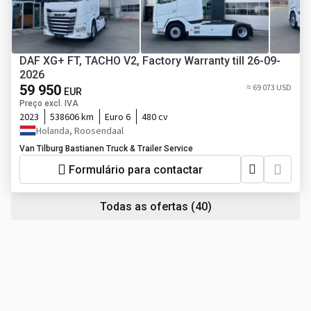
DAF XG+ FT, TACHO V2, Factory Warranty till 26-09-
2026
59 950
≈ 69 073 USD
EUR
Preço excl. IVA
2023
538606 km
Euro 6
480 cv
Holanda, Roosendaal
Van Tilburg Bastianen Truck & Trailer Service
Formulário para contactar
Todas as ofertas
(40)