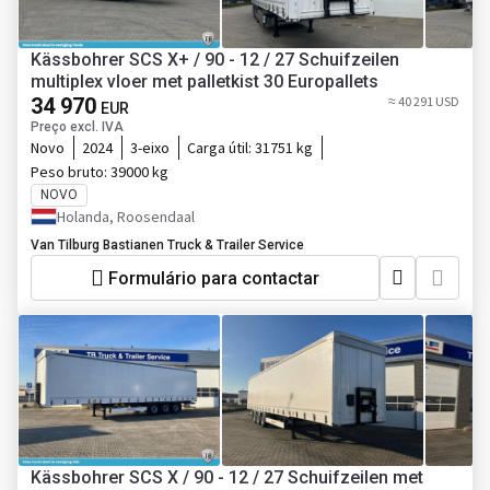
Kässbohrer SCS X+ / 90 - 12 / 27 Schuifzeilen
multiplex vloer met palletkist 30 Europallets
34 970
≈ 40 291 USD
EUR
Preço excl. IVA
Novo
2024
3-eixo
Carga útil:
31751 kg
Peso bruto:
39000 kg
NOVO
Holanda, Roosendaal
Van Tilburg Bastianen Truck & Trailer Service
Formulário para contactar
Kässbohrer SCS X / 90 - 12 / 27 Schuifzeilen met