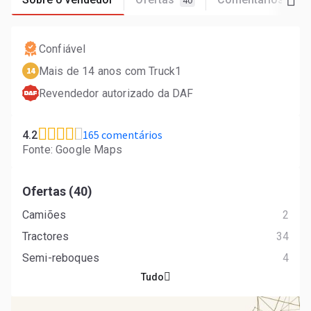
40
165
Confiável
Mais de 14 anos com Truck1
14
Revendedor autorizado da DAF
165 comentários
4.2
Fonte: Google Maps
Ofertas (40)
Camiões
2
Tractores
34
Semi-reboques
4
Tudo