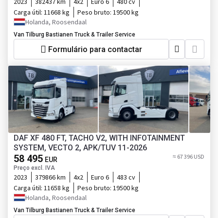
2023
382437 km
4x2
Euro 6
480 cv
Carga útil:
11668 kg
Peso bruto:
19500 kg
Holanda, Roosendaal
Van Tilburg Bastianen Truck & Trailer Service
Formulário para contactar
DAF XF 480 FT, TACHO V2, WITH INFOTAINMENT
SYSTEM, VECTO 2, APK/TUV 11-2026
58 495
≈ 67 396 USD
EUR
Preço excl. IVA
2023
379866 km
4x2
Euro 6
483 cv
Carga útil:
11658 kg
Peso bruto:
19500 kg
Holanda, Roosendaal
Van Tilburg Bastianen Truck & Trailer Service