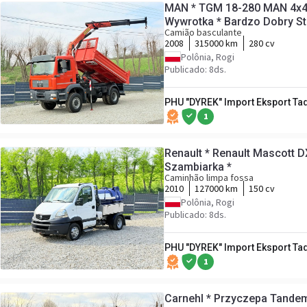
MAN * TGM 18-280 MAN 4x4 
Wywrotka * Bardzo Dobry S
Camião basculante
2008
315000 km
280 cv
Polônia, Rogi
Publicado: 8ds.
PHU "DYREK" Import Eksport Ta
1
Renault * Renault Mascott D
Szambiarka *
Caminhão limpa fossa
2010
127000 km
150 cv
Polônia, Rogi
Publicado: 8ds.
PHU "DYREK" Import Eksport Ta
1
Carnehl * Przyczepa Tandem