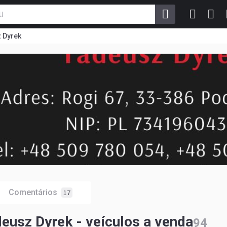
 Dyrek
Comentários
17
eusz Dyrek - veículos a venda
94