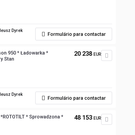
deusz Dyrek
Formulário para contactar
son 950 * Ładowarka *
20 238
EUR
y Stan
deusz Dyrek
Formulário para contactar
 *ROTOTILT * Sprowadzona *
48 153
EUR