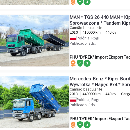
1
MAN * TGS 26.440 MAN * Kip
Sprowadzona * Tandem Kiper
Camião basculante
Perfekcyjny
2010
410000 km
440 cv
Polônia, Rogi
Publicado: 8ds.
PHU "DYREK" Import Eksport Ta
1
Mercedes-Benz * Kiper Bord
Wywrotka * Napęd 8x4 * Spr
Camião basculante
2013
449000 km
440 cv
Carga
Polônia, Rogi
Publicado: 8ds.
PHU "DYREK" Import Eksport Ta
1