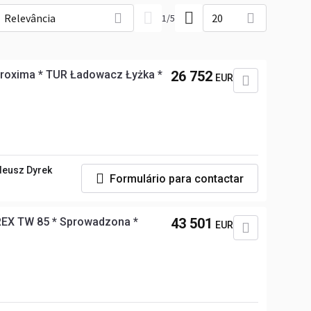
Relevância
20
1
/
5
 Proxima * TUR Ładowacz Łyżka *
26 752
EUR
deusz Dyrek
Formulário para contactar
REX TW 85 * Sprowadzona *
43 501
EUR