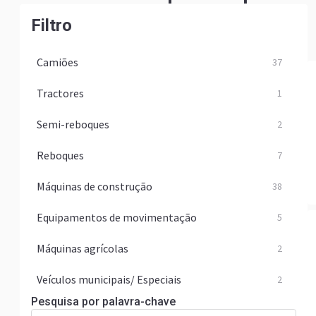
Filtro
Camiões
37
Tractores
1
Semi-reboques
2
Reboques
7
Máquinas de construção
38
Equipamentos de movimentação
5
Máquinas agrícolas
2
Veículos municipais/ Especiais
2
Pesquisa por palavra-chave