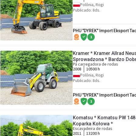
Polônia, Rogi
Publicado: 8ds.
PHU "DYREK" Import Eksport Ta
1
Kramer * Kramer Allrad Neu
Sprowadzona * Bardzo Dobr
Pá carregadora de rodas
2008
10500 h
Polônia, Rogi
Publicado: 8ds.
PHU "DYREK" Import Eksport Ta
1
Komatsu * Komatsu PW 148
Koparka Kołowa *
Escavadeira de rodas
2011
13200 h