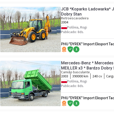
JCB *Koparko Ładowarka*
Dobry Stan
Retroescavadeira
2004
Polônia, Rogi
Publicado: 8ds.
PHU "DYREK" Import Eksport Ta
1
Mercedes-Benz * Mercedes 
MEILLER x3 * Bardzo Dobry 
Camião basculante
2003
390000 km
240 cv
Carga
Polônia, Rogi
Publicado: 8ds.
PHU "DYREK" Import Eksport Ta
1