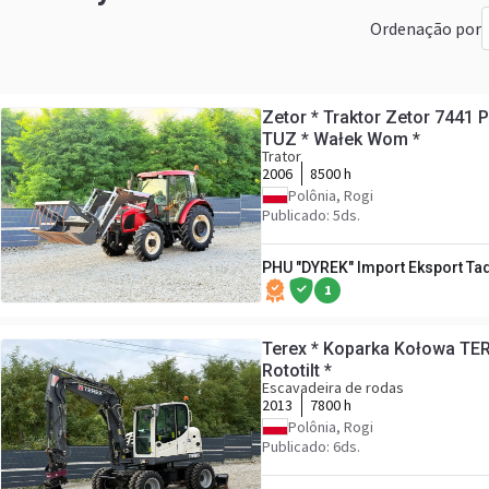
Ordenação por
Zetor * Traktor Zetor 7441
TUZ * Wałek Wom *
Trator
2006
8500 h
Polônia, Rogi
Publicado: 5ds.
PHU "DYREK" Import Eksport Ta
1
Terex * Koparka Kołowa TE
Rototilt *
Escavadeira de rodas
2013
7800 h
Polônia, Rogi
Publicado: 6ds.