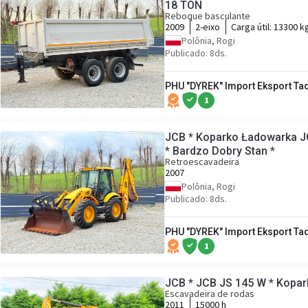
18 TON
Reboque basculante
2009
2-eixo
Carga útil:
13300 k
Polônia, Rogi
Publicado: 8ds.
PHU "DYREK" Import Eksport Ta
1
JCB * Koparko Ładowarka J
* Bardzo Dobry Stan *
Retroescavadeira
2007
Polônia, Rogi
Publicado: 8ds.
PHU "DYREK" Import Eksport Ta
1
JCB * JCB JS 145 W * Kopar
Escavadeira de rodas
2011
15000 h