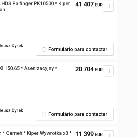
HDS Palfinger PK10500 * Kiper
41 407
EUR
tan
deusz Dyrek
Formulário para contactar
XI 150.65 * Asenizacyjny *
20 704
EUR
deusz Dyrek
Formulário para contactar
 * Carnehl* Kiper Wywrotka x3 *
11 399
EUR