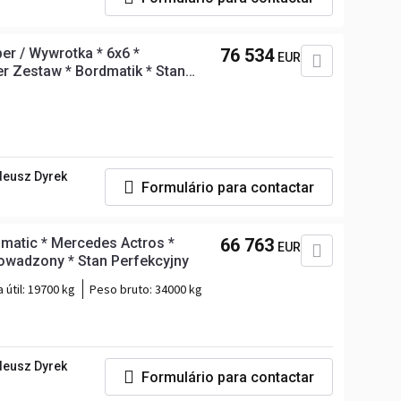
er / Wywrotka * 6x6 *
76 534
EUR
 Zestaw * Bordmatik * Stan
deusz Dyrek
Formulário para contactar
matic * Mercedes Actros *
66 763
EUR
owadzony * Stan Perfekcyjny
 útil:
19700 kg
Peso bruto:
34000 kg
deusz Dyrek
Formulário para contactar