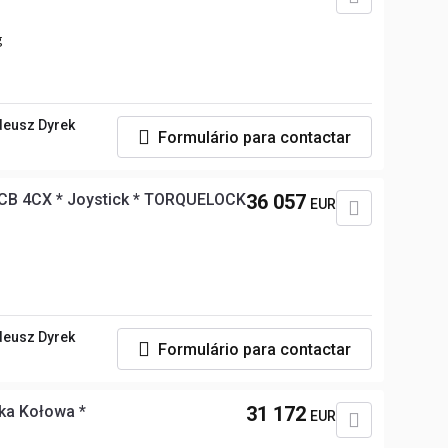
g
deusz Dyrek
Formulário para contactar
CB 4CX * Joystick * TORQUELOCK
36 057
EUR
deusz Dyrek
Formulário para contactar
ka Kołowa *
31 172
EUR