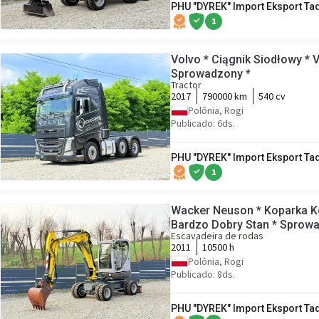
PHU "DYREK" Import Eksport Ta
1
Volvo * Ciągnik Siodłowy * V
Sprowadzony *
Tractor
2017
790000 km
540 cv
Polônia, Rogi
Publicado: 6ds.
PHU "DYREK" Import Eksport Ta
1
Wacker Neuson * Koparka K
Bardzo Dobry Stan * Sprow
Escavadeira de rodas
2011
10500 h
Polônia, Rogi
Publicado: 8ds.
PHU "DYREK" Import Eksport Ta