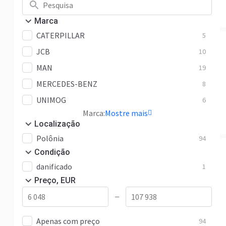
Marca
CATERPILLAR
5
JCB
10
MAN
19
MERCEDES-BENZ
8
UNIMOG
6
Marca:
Mostre mais
Localização
Polônia
94
Condição
danificado
1
Preço, EUR
—
Apenas com preço
94