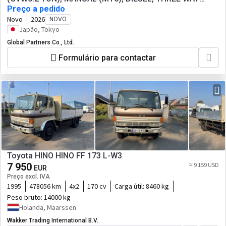
OPNE, AC, N04C ENGINE (150HP)
Preço a pedido
Novo
2026
NOVO
Japão, Tokyo
Global Partners Co., Ltd.
Formulário para contactar
Toyota HINO HINO FF 173 L-W3
7 950
≈ 9 159 USD
EUR
Preço excl. IVA
1995
478056 km
4x2
170 cv
Carga útil:
8460 kg
Peso bruto:
14000 kg
Holanda, Maarssen
Wakker Trading International B.V.