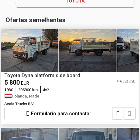
TOYOTA
Ofertas semelhantes
Toyota Dyna platform side board
5 800
≈ 6 682 USD
EUR
1980
206900 km
4x2
Holanda, Made
Scala Trucks B.V.
Formulário para contactar