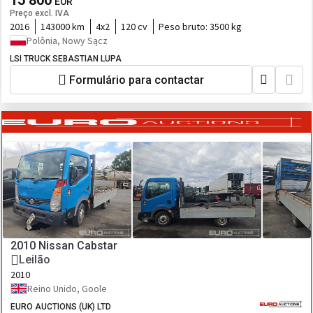
15 800
EUR
Preço excl. IVA
2016
143000 km
4x2
120 cv
Peso bruto:
3500 kg
Polônia, Nowy Sącz
LSI TRUCK SEBASTIAN LUPA
Formulário para contactar
2010 Nissan Cabstar
Leilão
2010
Reino Unido, Goole
EURO AUCTIONS (UK) LTD