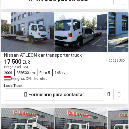
Nissan ATLEON car transporter truck
17 500
≈ 20 221 USD
EUR
Preço excl. IVA
2009
359500 km
Euro 5
148 cv
Hungria, XVIII. kerület
Laslo Truck
Formulário para contactar