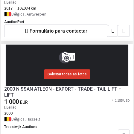
Leilão
2017
102934 km
Bélgica, Antwerpen
AuctionPort
Formulário para contactar
Solicitar todas as fotos
2000 NISSAN ATLEON - EXPORT - TRADE - TAIL LIFT +
LIFT
1 000
≈ 1 155 USD
EUR
Leilão
2000
Bélgica, Hasselt
Troostwijk Auctions