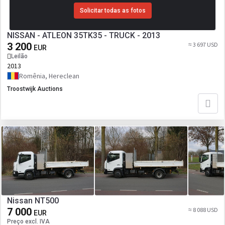
Solicitar todas as fotos
NISSAN - ATLEON 35TK35 - TRUCK - 2013
3 200
≈ 3 697 USD
EUR
Leilão
2013
Romênia, Hereclean
Troostwijk Auctions
Nissan NT500
7 000
≈ 8 088 USD
EUR
Preço excl. IVA