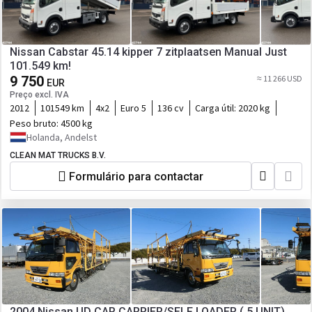
Nissan Cabstar 45.14 kipper 7 zitplaatsen Manual Just
101.549 km!
9 750
≈ 11 266 USD
EUR
Preço excl. IVA
2012
101549 km
4x2
Euro 5
136 cv
Carga útil:
2020 kg
Peso bruto:
4500 kg
Holanda, Andelst
CLEAN MAT TRUCKS B.V.
Formulário para contactar
2004 Nissan UD CAR CARRIER/SELF LOADER ( 5 UNIT),