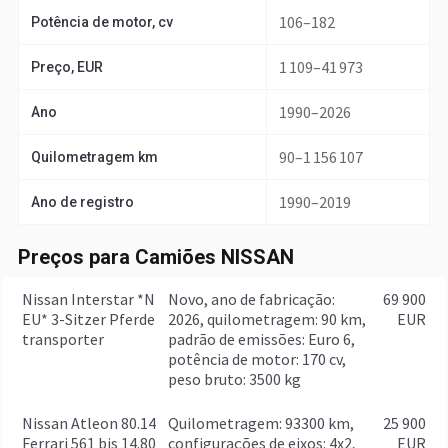
106–182
Potência de motor, cv
1 109–41 973
Preço, EUR
1990–2026
Ano
90–1 156 107
Quilometragem km
1990–2019
Ano de registro
Preços para Camiões NISSAN
Nissan Interstar *N
Novo, ano de fabricação:
69 900
EU* 3-Sitzer Pferde
2026, quilometragem: 90 km,
EUR
transporter
padrão de emissões: Euro 6,
potência de motor: 170 cv,
peso bruto: 3500 kg
Nissan Atleon 80.14
quilometragem: 93300 km,
25 900
Ferrari 561 bis 14.80
configurações de eixos: 4x2,
EUR