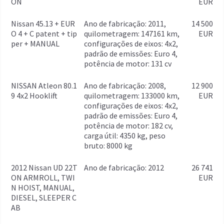
ON
EUR
Nissan 45.13 + EUR
ano de fabricação: 2011,
14 500
O 4 + C patent + tip
quilometragem: 147161 km,
EUR
per + MANUAL
configurações de eixos: 4x2,
padrão de emissões: Euro 4,
potência de motor: 131 cv
NISSAN Atleon 80.1
ano de fabricação: 2008,
12 900
9 4x2 Hooklift
quilometragem: 133000 km,
EUR
configurações de eixos: 4x2,
padrão de emissões: Euro 4,
potência de motor: 182 cv,
carga útil: 4350 kg, peso
bruto: 8000 kg
2012 Nissan UD 22T
ano de fabricação: 2012
26 741
ON ARMROLL, TWI
EUR
N HOIST, MANUAL,
DIESEL, SLEEPER C
AB