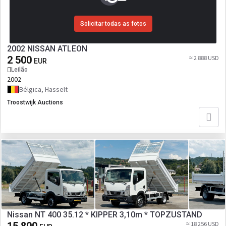
Solicitar todas as fotos
2002 NISSAN ATLEON
2 500
≈ 2 888 USD
EUR
Leilão
2002
Bélgica, Hasselt
Troostwijk Auctions
Nissan NT 400 35.12 * KIPPER 3,10m * TOPZUSTAND
≈ 18 256 USD