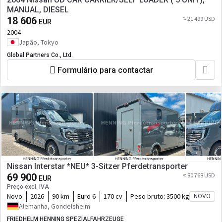
MANUAL, DIESEL
18 606
≈ 21 499 USD
EUR
2004
Japão, Tokyo
Global Partners Co., Ltd.
Formulário para contactar
Nissan Interstar *NEU* 3-Sitzer Pferdetransporter
69 900
≈ 80 768 USD
EUR
Preço excl. IVA
Novo
2026
90 km
Euro 6
170 cv
Peso bruto:
3500 kg
NOVO
Alemanha, Gondelsheim
FRIEDHELM HENNING SPEZIALFAHRZEUGE