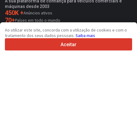
A sua plataforma de confiança para veículos comerciais e
máquinas desde 2003
450K +
Anúncios ativos
70+
Países em todo o mundo
36
Idiomas suportados
Ao utilizar este site, concorda com a utilização de cookies e com o
tratamento dos seus dados pessoais.
Saiba mais
4.7/5
Trustpilot
Aceitar
Para vendedores
Serviços de promoção
Preço de serviços pagos do sítio
Suporte
Para compradores
Avaliações de marcas
Exposições
Locação financeira