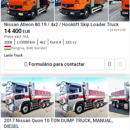
Nissan Atleon 80.19 / 4x2 / Hooklift Skip Loader Truck
14 400
≈ 16 639 USD
EUR
Preço excl. IVA
2008
133000 km
4x2
Euro 4
182 cv
Hungria, XVIII. kerület
Laslo Truck
Formulário para contactar
2017 Nissan Quon 10 TON DUMP TRUCK, MANUAL,
DIESEL