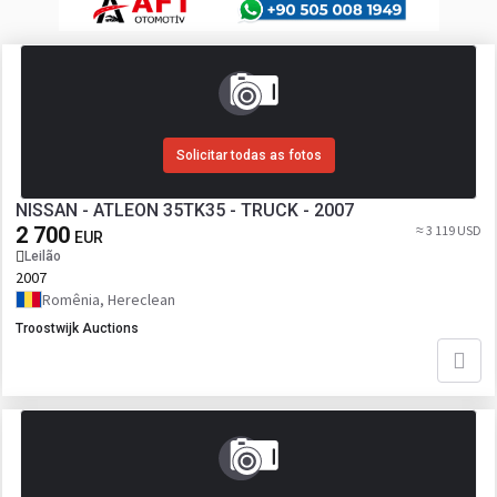
Solicitar todas as fotos
NISSAN - ATLEON 35TK35 - TRUCK - 2007
2 700
≈ 3 119 USD
EUR
Leilão
2007
Romênia, Hereclean
Troostwijk Auctions