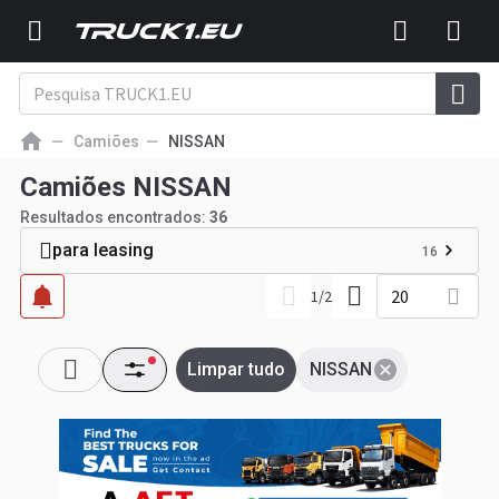
Camiões
NISSAN
Camiões NISSAN
Resultados encontrados:
36
para leasing
16
20
1
/
2
Limpar tudo
NISSAN