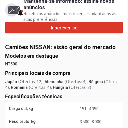
Mantenha-se informado: assine novos
anúncios
Receba os anúncios mais recentes adaptados às
suas preferências
Inscrever-se
Camiões NISSAN: visão geral do mercado
Modelos em destaque
NT500
Principais locais de compra
(Ofertas: 12)
,
(Ofertas: 4)
,
(Ofertas:
Japão
Alemanha
Bélgica
4)
,
(Ofertas: 4)
,
(Ofertas: 3)
Romênia
Hungria
Especificações técnicas
151–4 350
Carga útil, kg
3 500–8 000
Peso bruto, kg