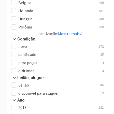
Bélgica
489
NG
11
Holanda
487
SK
68
Hungria
280
Sprinter
77
Polônia
300
Vario
23
Localização:
Mostre mais
Outros
346
Condição
Zetros
6
novo
172
eActros
3
danificado
25
para peças
4
oldtimer
4
Leilão, aluguer
Leilão
86
disponível para aluguer
13
Ano
2018
191