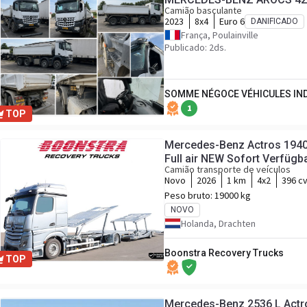
Camião basculante
2023
8x4
Euro 6
DANIFICADO
França, Poulainville
Publicado: 2ds.
SOMME NÉGOCE VÉHICULES IN
1
TOP
Mercedes-Benz Actros 1940 
Full air NEW Sofort Verfügba
Camião transporte de veículos
Novo
2026
1 km
4x2
396 c
Peso bruto:
19000 kg
NOVO
Holanda, Drachten
Boonstra Recovery Trucks
TOP
Mercedes-Benz 2536 L Actro