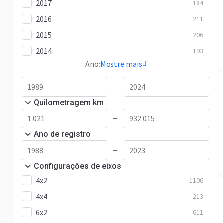
2017
184
2016
211
2015
206
2014
193
Ano:
Mostre mais
—
Quilometragem km
—
Ano de registro
—
Configurações de eixos
4x2
1106
4x4
213
6x2
611