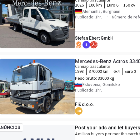
Camião basculante
2026
100 km
Euro 6
150 cv
Alemanha, Burghaun
Publicado: 1hr.
Número de ref
Stefan Ebert GmbH
8
Mercedes-Benz Actros 3340 K
Camião basculante
1998
370000 km
6x4
Euro 2
Peso bruto:
33000 kg
Eslovenia, Gomilsko
Publicado: 1hr.
Fiš d.o.o.
14
Post your ads and let buyer
ANÚNCIOS
4 million buyers per month search 