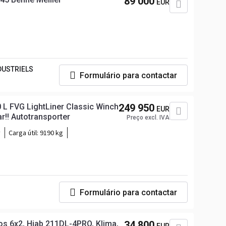
89 000
EUR
DUSTRIELS
Formulário para contactar
L FVG LightLiner Classic Winch
249 950
EUR
r!! Autotransporter
Preço excl. IVA
v
Carga útil:
9190 kg
Formulário para contactar
s 6x2, Hiab 211DL-4PRO, Klima,
34 800