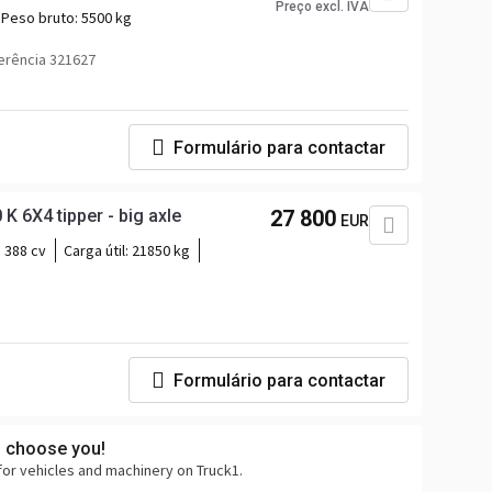
Preço excl. IVA
Peso bruto:
5500 kg
erência 321627
Formulário para contactar
 6X4 tipper - big axle
27 800
EUR
388 cv
Carga útil:
21850 kg
Formulário para contactar
s choose you!
for vehicles and machinery on Truck1.