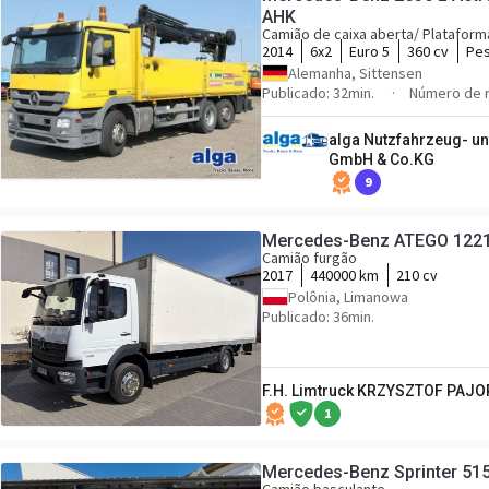
AHK
Camião de caixa aberta/ Plataform
2014
6x2
Euro 5
360 cv
Pes
Alemanha, Sittensen
Publicado: 32min.
Número de r
alga Nutzfahrzeug- u
GmbH & Co.KG
9
Mercedes-Benz ATEGO 1221 
Camião furgão
2017
440000 km
210 cv
Polônia, Limanowa
Publicado: 36min.
F.H. Limtruck KRZYSZTOF PAJO
1
Mercedes-Benz Sprinter 515