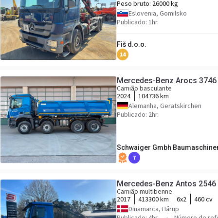
Peso bruto:
26000 kg
Eslovenia, Gomilsko
Publicado: 1hr.
Fiš d.o.o.
14
Mercedes-Benz Arocs 3746
Camião basculante
2024
104736 km
Alemanha, Geratskirchen
Publicado: 2hr.
Schwaiger Gmbh Baumaschine
7
Mercedes-Benz Antos 2546
Camião multibenne
2017
413300 km
6x2
460 cv
Dinamarca, Hårup
Publicado: 4hr.
Número de ref