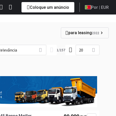
Coloque um anúncio
Por
| EUR
para leasing
2322
elevância
20
1
/
157
5 Benne Meiller