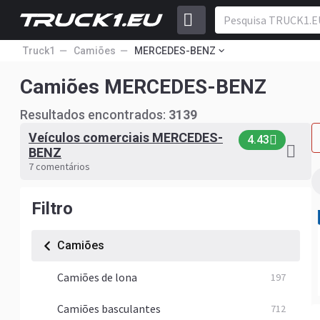
Truck1
Camiões
MERCEDES-BENZ
Camiões MERCEDES-BENZ
Resultados encontrados:
3139
Veículos comerciais MERCEDES-
4.43
BENZ
7 comentários
Filtro
Camiões
Camiões de lona
197
Camiões basculantes
712