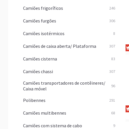
Camiões frigoríficos
246
Camiões furgões
306
Camiões isotérmicos
8
Camiões de caixa aberta/ Plataforma
307
Camiões cisterna
83
Camiões chassi
307
Camiões transportadores de contêineres/
96
Caixa móvel
Polibennes
291
Camiões multibennes
68
Camiões com sistema de cabo
9