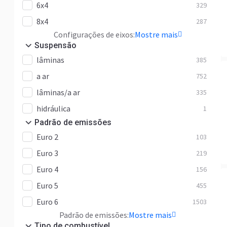
6x4
329
8x4
287
Configurações de eixos:
Mostre mais
Suspensão
lâminas
385
a ar
752
lâminas/a ar
335
hidráulica
1
Padrão de emissões
Euro 2
103
Euro 3
219
Euro 4
156
Euro 5
455
Euro 6
1503
Padrão de emissões:
Mostre mais
Tipo de combustível