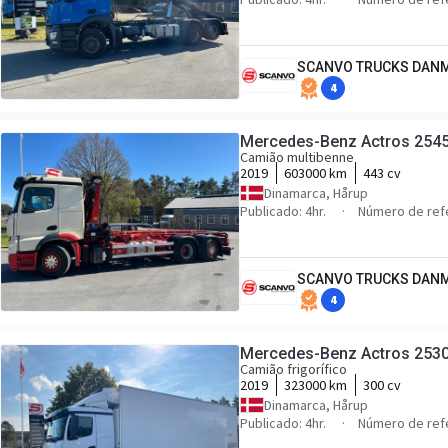
SCANVO TRUCKS DANM
4
Mercedes-Benz Actros 254
Camião multibenne
2019
603000 km
443 cv
Dinamarca, Hårup
Publicado: 4hr.
Número de ref
SCANVO TRUCKS DANM
4
Mercedes-Benz Actros 2530
Camião frigorífico
2019
323000 km
300 cv
Dinamarca, Hårup
Publicado: 4hr.
Número de ref