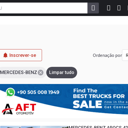
Ordenação por
R
Inscrever-se
MERCEDES-BENZ
Limpar tudo
MERCEDES-BENZ AROCS 424