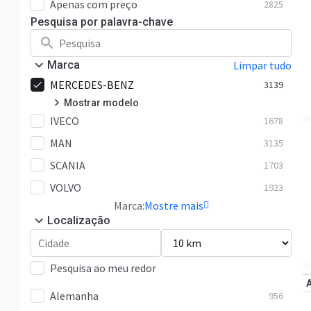
Apenas com preço
2825
Pesquisa por palavra-chave
Marca
Limpar tudo
MERCEDES-BENZ
3139
Mostrar modelo
IVECO
Actros
1678
864
MAN
Antos
3135
222
SCANIA
Arocs
1703
589
VOLVO
Atego
1923
728
Marca:
Mostre mais
Axor
172
Localização
Econic
4
LAF
3
Pesquisa ao meu redor
LK
17
Alemanha
956
LP
6