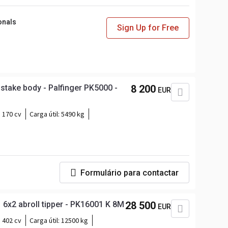
onals
Sign Up for Free
take body - Palfinger PK5000 -
8 200
EUR
170 cv
Carga útil:
5490 kg
Formulário para contactar
6x2 abroll tipper - PK16001 K 8M
28 500
EUR
402 cv
Carga útil:
12500 kg