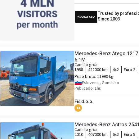
Trusted by professi
Since 2003
Mercedes-Benz Atego 1217 s
5.1M
Camião grua
1998
422000 km
4x2
Euro 2
Peso bruto:
11990 kg
Eslovenia, Gomilsko
Publicado: 1hr.
Fiš d.o.o.
14
Mercedes-Benz Actros 2541 
Camião grua
2010
407000 km
6x2
Euro 5