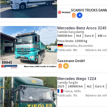
SCANVO TRUCKS DANM
4
Mercedes-Benz Arocs 3245 
Camião basculante
560500 km
8x4
Euro 6
448 cv
Peso bruto:
32000 kg
Alemanha, Bovenden
Publicado: 4hr.
Número de ref
Gassmann GmbH
21
Mercedes Atego 1224
Camião furgão
2019
240000 km
4x2
Euro 6
França, Ablis
Publicado: 7hr.
Número de ref