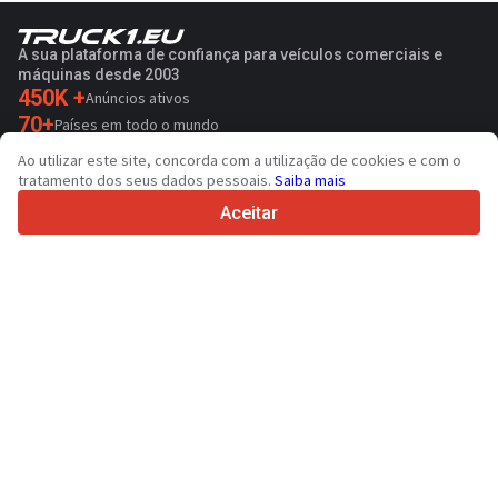
A sua plataforma de confiança para veículos comerciais e
máquinas desde 2003
450K +
Anúncios ativos
70+
Países em todo o mundo
36
Idiomas suportados
Ao utilizar este site, concorda com a utilização de cookies e com o
tratamento dos seus dados pessoais.
Saiba mais
4.7/5
Trustpilot
Aceitar
Para vendedores
Serviços de promoção
Preço de serviços pagos do sítio
Suporte
Para compradores
Avaliações de marcas
Exposições