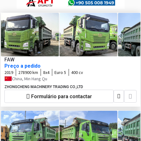
FAW
Preço a pedido
2019
278900 km
8x4
Euro 5
400 cv
China, Min Hang Qu
ZHONGCHENG MACHINERY TRADING CO.,LTD
Formulário para contactar