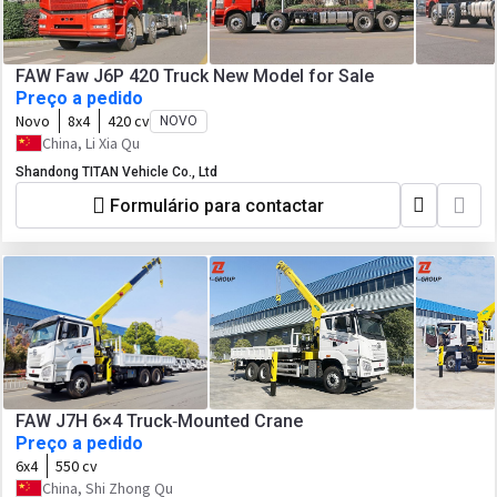
FAW Faw J6P 420 Truck New Model for Sale
Preço a pedido
Novo
8x4
420 cv
NOVO
China, Li Xia Qu
Shandong TITAN Vehicle Co., Ltd
Formulário para contactar
FAW J7H 6×4 Truck‑Mounted Crane
Preço a pedido
6x4
550 cv
China, Shi Zhong Qu