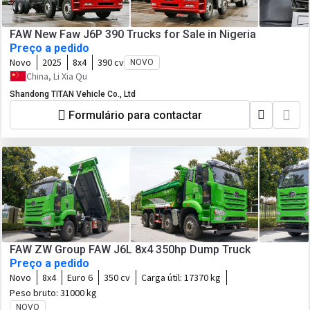
FAW New Faw J6P 390 Trucks for Sale in Nigeria
Preço a pedido
Novo
2025
8x4
390 cv
NOVO
China, Li Xia Qu
Shandong TITAN Vehicle Co., Ltd
Formulário para contactar
FAW ZW Group FAW J6L 8x4 350hp Dump Truck
Preço a pedido
Novo
8x4
Euro 6
350 cv
Carga útil:
17370 kg
Peso bruto:
31000 kg
NOVO