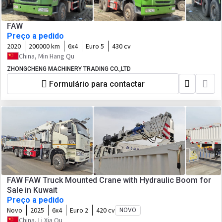
FAW
Preço a pedido
2020
200000 km
6x4
Euro 5
430 cv
China, Min Hang Qu
ZHONGCHENG MACHINERY TRADING CO.,LTD
Formulário para contactar
FAW FAW Truck Mounted Crane with Hydraulic Boom for
Sale in Kuwait
Preço a pedido
Novo
2025
6x4
Euro 2
420 cv
NOVO
China, Li Xia Qu