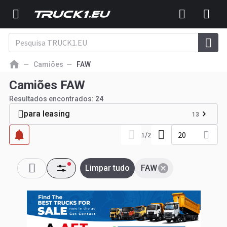
Camiões
FAW
Camiões FAW
Resultados encontrados:
24
para leasing
13
20
1
/
2
Limpar tudo
FAW