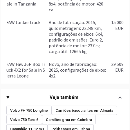
ale in Tanzania
8x4, potência de motor: 420
cv
FAW tanker truck
ano de fabricação: 2015,
15 000
quilometragem: 22248 km,
EUR
configurações de eixos: 6x4,
padrão de emissões: Euro 2,
potência de motor: 237 cv,
carga útil: 12665 kg
FAW Faw J6P Box Tr
Novo, ano de fabricação:
29 509
uck 4X2 for Sale in S
2025, configurações de eixos:
EUR
ierra Leone
4x2
Veja também
Volvo FH 750 Longline
Camiões basculantes em Almada
Volvo 750 Euro 6
Camiões grua em Coimbra
Caminhão 11-12 m3
Polibennes em Lisboa