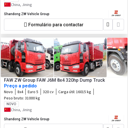
China, Jining
Shandong ZW Vehicle Group
Formulário para contactar
FAW ZW Group FAW J6M 8x4 320hp Dump Truck
Preço a pedido
Novo
8x4
Euro 5
320 cv
Carga útil:
16015 kg
Peso bruto:
31000 kg
NOVO
China, Jining
Shandong ZW Vehicle Group