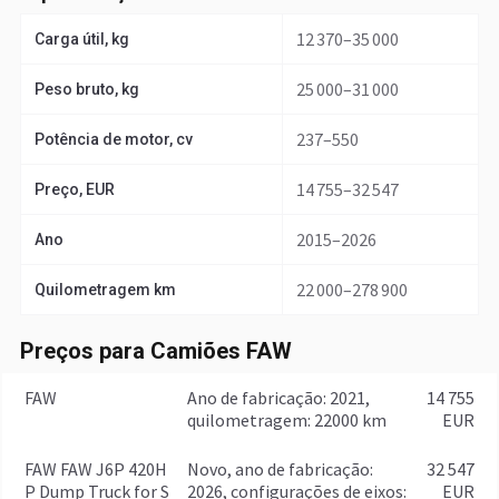
12 370–35 000
Carga útil, kg
25 000–31 000
Peso bruto, kg
237–550
Potência de motor, cv
14 755–32 547
Preço, EUR
2015–2026
Ano
22 000–278 900
Quilometragem km
Preços para Camiões FAW
FAW
ano de fabricação: 2021,
14 755
quilometragem: 22000 km
EUR
FAW FAW J6P 420H
Novo, ano de fabricação:
32 547
P Dump Truck for S
2026, configurações de eixos:
EUR