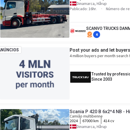
Dinamarca, Hårup
Publicado: 16hr.
Número de re
SCANVO TRUCKS DANM
4
Post your ads and let buyer
ANÚNCIOS
4 million buyers per month search 
Trusted by professi
Since 2003
Scania P 420 B 6x2*4 NB - H
Camião multibenne
2024
67000 km
414 cv
Dinamarca, Hårup