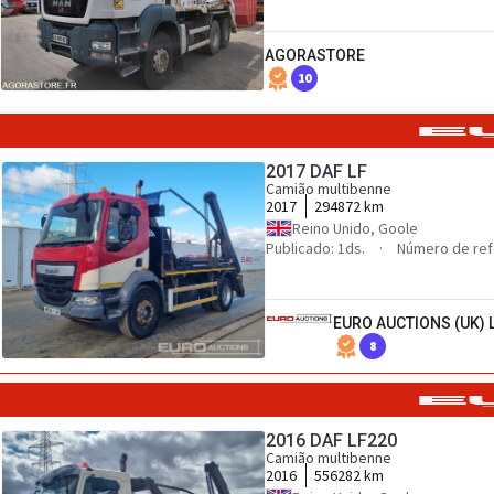
AGORASTORE
10
2017 DAF LF
Camião multibenne
2017
294872 km
Reino Unido, Goole
Publicado: 1ds.
Número de ref
EURO AUCTIONS (UK) 
8
2016 DAF LF220
Camião multibenne
2016
556282 km