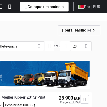
Coloque um anúncio
Por
| EUR
para leasing
198
Relevância
20
1
/
15
eiller Kipper 2015r Pilot
28 900
EUR
Preço excl. IVA
v
Peso bruto:
18000 kg