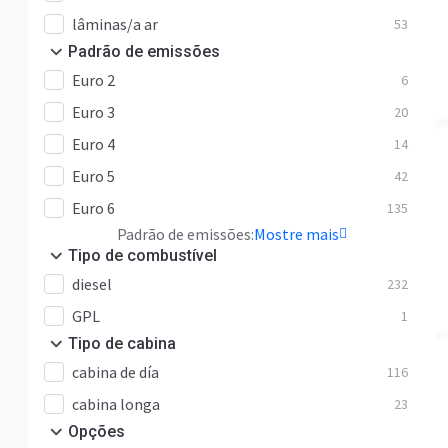
lâminas/a ar
53
Padrão de emissões
Euro 2
6
Euro 3
20
Euro 4
14
Euro 5
42
Euro 6
135
Padrão de emissões:
Mostre mais
Tipo de combustível
diesel
232
GPL
1
Tipo de cabina
cabina de día
116
cabina longa
23
Opções