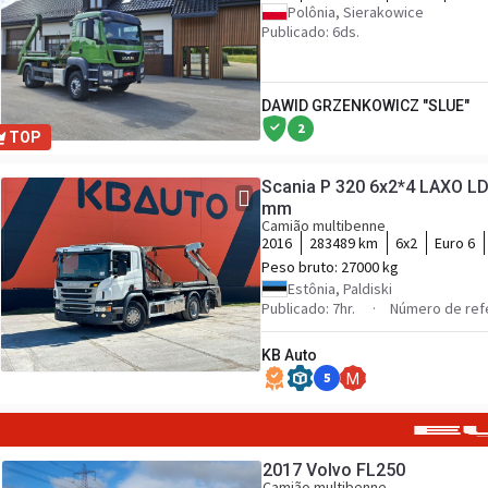
Polônia, Sierakowice
Publicado: 6ds.
DAWID GRZENKOWICZ "SLUE"
2
TOP
Scania P 320 6x2*4 LAXO L
mm
Camião multibenne
2016
283489 km
6x2
Euro 6
Peso bruto:
27000 kg
Estônia, Paldiski
Publicado: 7hr.
Número de ref
KB Auto
5
M
2017 Volvo FL250
Camião multibenne