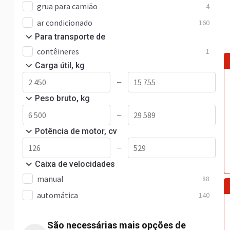
grua para camião
4
ar condicionado
160
Para transporte de
contêineres
1
Carga útil, kg
—
Peso bruto, kg
—
Potência de motor, cv
—
Caixa de velocidades
manual
88
automática
140
São necessárias mais opções de