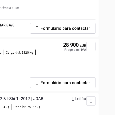
erência 8046
ARK A/S
Formulário para contactar
28 900
EUR
Preço excl. IVA
v
Carga útil:
7320 kg
Formulário para contactar
.8 I-Shift -2017 | JOAB
Leilão
:
13 kg
Peso bruto:
27 kg