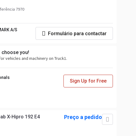
ferência 7970
ARK A/S
Formulário para contactar
s choose you!
for vehicles and machinery on Truck1.
onals
Sign Up for Free
iab X-Hipro 192 E4
Preço a pedido