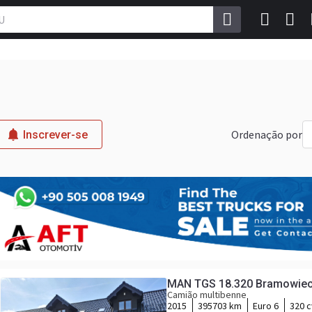
Ordenação por
Inscrever-se
MAN TGS 18.320 Bramowiec M
Camião multibenne
2015
395703 km
Euro 6
320 c