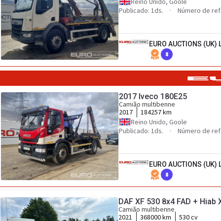
Reino Unido, Goole
Publicado: 1ds.
Número de ref
EURO AUCTIONS (UK) 
8
2017 Iveco 180E25
Camião multibenne
2017
184257 km
Reino Unido, Goole
Publicado: 1ds.
Número de ref
EURO AUCTIONS (UK) 
8
DAF XF 530 8x4 FAD + Hiab X
Camião multibenne
2021
368000 km
530 cv