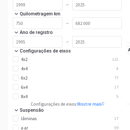
—
Quilometragem km
—
Ano de registro
—
Configurações de eixos
4x2
121
4x4
8
6x2
77
6x4
17
8x4
5
Configurações de eixos:
Mostre mais
Suspensão
lâminas
17
a ar
59