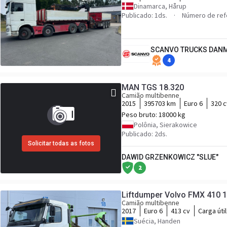
Dinamarca, Hårup
Publicado: 1ds.
Número de ref
SCANVO TRUCKS DANM
4
MAN TGS 18.320
Camião multibenne
2015
395703 km
Euro 6
320 c
Peso bruto:
18000 kg
Polônia, Sierakowice
Publicado: 2ds.
Solicitar todas as fotos
DAWID GRZENKOWICZ "SLUE"
2
Liftdumper Volvo FMX 410 12
Camião multibenne
2017
Euro 6
413 cv
Carga útil
Suécia, Handen