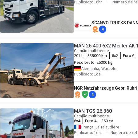
Publicado: 16hr.
Número de re
SCANVO TRUCKS DANM
4
MAN 26.400 6X2 Meiller AK 
Camião multibenne
2014
339000 km
6x2
Euro 6
Peso bruto:
26000 kg
Alemanha, Würselen
Publicado: 1ds.
NGR Nutzfahrzeuge Gebr. Ruhr
4
MAN TGS 26.360
Camião multibenne
6x4
Euro 4
360 cv
França, La Talaudière
Publicado: 1ds.
Número de ref