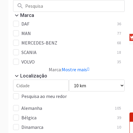
Marca
DAF
36
MAN
77
MERCEDES-BENZ
68
SCANIA
18
VOLVO
35
Marca:
Mostre mais
Localização
Pesquisa ao meu redor
Alemanha
105
Bélgica
39
Dinamarca
10