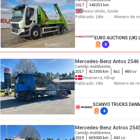
2017
348353 km
Reino Unido, Goole
Publicado: 16hr.
Número de re
EURO AUCTIONS (UK) 
8
Mercedes-Benz Antos 2546
Camião multibenne
2017
413300 km
6x2
460 cv
Dinamarca, Hårup
Publicado: 16hr.
Número de re
SCANVO TRUCKS DANM
4
Mercedes-Benz Actros 254
Camião multibenne
2019
603000 km
443 cv