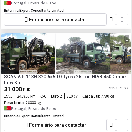
Portugal, Enxara do Bispo
Britannia Export Consultants Limited
Formulário para contactar
SCANIA P 113H 320 6x6 10 Tyres 26 Ton HIAB 450 Crane
Low Km
31 000
≈ 35 717 USD
EUR
1991
241856 km
6x6
Euro 2
320 cv
Carga útil:
7780 kg
Peso bruto:
26000 kg
Portugal, Enxara do Bispo
Britannia Export Consultants Limited
Formulário para contactar