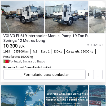
VOLVO FL619 Intercooler Manual Pump 19 Ton Full
Springs 12 Metres Long
10 300
≈ 11 867 USD
EUR
1989
295906 km
4x2
Euro 1
230 cv
Carga útil:
12000 kg
Peso bruto:
19000 kg
Portugal, Enxara do Bispo
Britannia Export Consultants Limited
Formulário para contactar