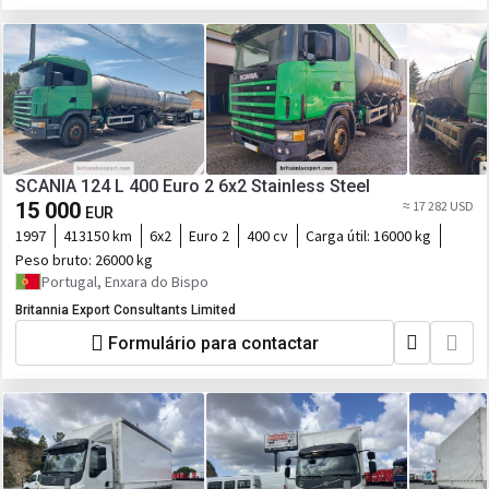
SCANIA 124 L 400 Euro 2 6x2 Stainless Steel
15 000
≈ 17 282 USD
EUR
1997
413150 km
6x2
Euro 2
400 cv
Carga útil:
16000 kg
Peso bruto:
26000 kg
Portugal, Enxara do Bispo
Britannia Export Consultants Limited
Formulário para contactar