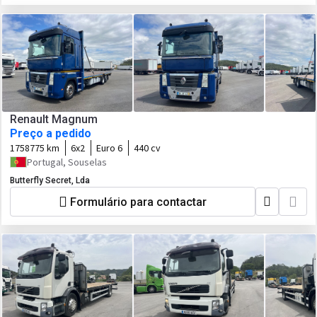
Renault Magnum
Preço a pedido
1758775 km
6x2
Euro 6
440 cv
Portugal, Souselas
Butterfly Secret, Lda
Formulário para contactar