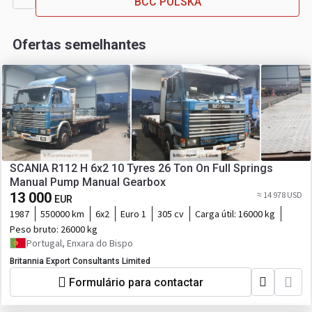
BCC POLSKA
Ofertas semelhantes
SCANIA R112 H 6x2 10 Tyres 26 Ton On Full Springs
Manual Pump Manual Gearbox
13 000
≈ 14 978 USD
EUR
1987
550000 km
6x2
Euro 1
305 cv
Carga útil:
16000 kg
Peso bruto:
26000 kg
Portugal, Enxara do Bispo
Britannia Export Consultants Limited
Formulário para contactar