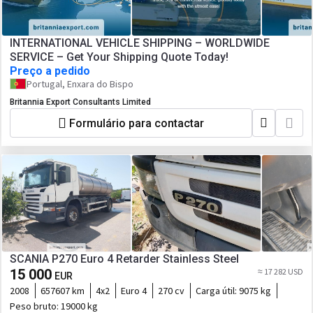
INTERNATIONAL VEHICLE SHIPPING – WORLDWIDE
SERVICE – Get Your Shipping Quote Today!
Preço a pedido
Portugal, Enxara do Bispo
Britannia Export Consultants Limited
Formulário para contactar
SCANIA P270 Euro 4 Retarder Stainless Steel
15 000
≈ 17 282 USD
EUR
2008
657607 km
4x2
Euro 4
270 cv
Carga útil:
9075 kg
Peso bruto:
19000 kg