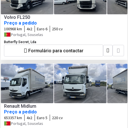
Volvo FL250
Preço a pedido
100968 km
4x2
Euro 6
250 cv
Portugal, Souselas
Butterfly Secret, Lda
Formulário para contactar
Renault Midlum
Preço a pedido
653357 km
4x2
Euro 5
220 cv
Portugal, Souselas