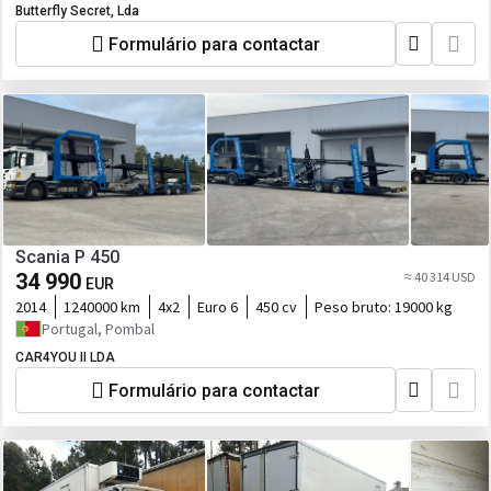
Butterfly Secret, Lda
Formulário para contactar
Scania P 450
34 990
≈ 40 314 USD
EUR
2014
1240000 km
4x2
Euro 6
450 cv
Peso bruto:
19000 kg
Portugal, Pombal
CAR4YOU II LDA
Formulário para contactar