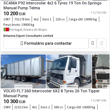
SCANIA P92 Intercooler 4x2 6 Tyres 19 Ton On Springs
Manual Pump Telma
10 200
≈ 11 752 USD
EUR
1987
731178 km
4x2
Euro 1
220 cv
Carga útil:
10000 kg
Peso bruto:
19000 kg
Portugal, Enxara do Bispo
Britannia Export Consultants Limited
Formulário para contactar
VOLVO FL7 260 Intercooler 6X2 8 Tyres 26 Ton Tipper
Manual Pump
10 300
≈ 11 867 USD
EUR
1989
21312 km
4x2
Euro 2
260 cv
Carga útil:
16000 kg