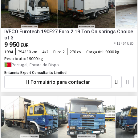
IVECO Eurotech 190E27 Euro 2 19 Ton On springs Choice
of 3
9 950
≈ 11 464 USD
EUR
1994
794330 km
4x2
Euro 2
270 cv
Carga útil:
9000 kg
Peso bruto:
19000 kg
Portugal, Enxara do Bispo
Britannia Export Consultants Limited
Formulário para contactar