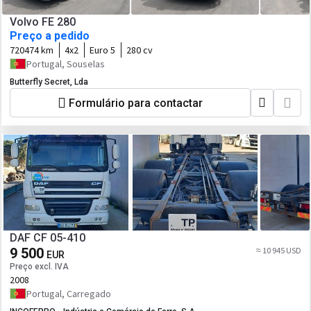
Volvo FE 280
Preço a pedido
720474 km
4x2
Euro 5
280 cv
Portugal, Souselas
Butterfly Secret, Lda
Formulário para contactar
DAF CF 05-410
9 500
≈ 10 945 USD
EUR
Preço excl. IVA
2008
Portugal, Carregado