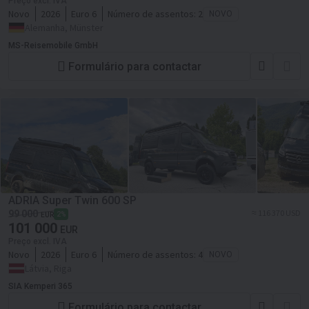
Preço excl. IVA
Novo
2026
Euro 6
Número de assentos:
2
NOVO
Alemanha, Münster
MS-Reisemobile GmbH
Formulário para contactar
ADRIA Super Twin 600 SP
≈ 116 370 USD
99 000
2%
EUR
101 000
EUR
Preço excl. IVA
Novo
2026
Euro 6
Número de assentos:
4
NOVO
Látvia, Riga
SIA Kemperi 365
Formulário para contactar