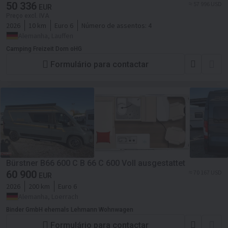
50 336
≈ 57 996 USD
EUR
Preço excl. IVA
2026
10 km
Euro 6
Número de assentos:
4
Alemanha, Lauffen
Camping Freizeit Dorn oHG
Formulário para contactar
Bürstner B66 600 C B 66 C 600 Voll ausgestattet
60 900
≈ 70 167 USD
EUR
2026
200 km
Euro 6
Alemanha, Loerrach
Binder GmbH ehemals Lehmann Wohnwagen
Formulário para contactar