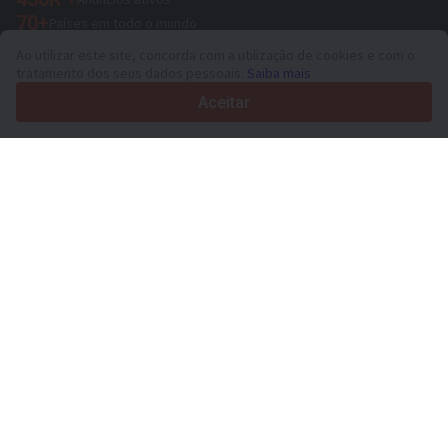
70+
Países em todo o mundo
36
Idiomas suportados
Ao utilizar este site, concorda com a utilização de cookies e com o
tratamento dos seus dados pessoais.
Saiba mais
4.7/5
Trustpilot
Aceitar
Para vendedores
Serviços de promoção
Preço de serviços pagos do sítio
Suporte
Para compradores
Avaliações de marcas
Exposições
Locação financeira
Informações