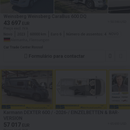
Weinsberg Weinsberg CaraBus 600 DQ
43 697
≈ 50 346 USD
EUR
Preço excl. IVA
Novo
2023
60000 km
Euro 6
Número de assentos:
4
NOVO
Alemanha, Flensungen
Car Trade Center Rossol
Formulário para contactar
Karmann DEXTER 600 / -2026-/ EINZELBETTEN & BAR-
VERSION
57 017
≈ 65 693 USD
EUR