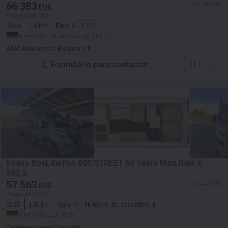
66 383
≈ 76 485 USD
EUR
Preço excl. IVA
Novo
18 km
Euro 6
NOVO
Alemanha, Blankenburg (Harz)
ASM Autoservice Meißner e.K.
Formulário para contactar
Knaus BoxLife Pro 600 STREET 60 Years Mon.Rate €
592,0
57 563
≈ 66 322 USD
EUR
Preço excl. IVA
2025
100 km
Euro 6
Número de assentos:
4
Alemanha, Lauffen
Camping Freizeit Dorn oHG