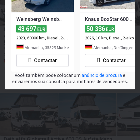
Weinsberg Weinsberg CaraBus 600 DQ
Knaus BoxStar 600 Street 60 Years Mit Zusatzausstattun
43 697
50 336
Dethleffs Globetrail Active 600 DS Aufstelldach,
EUR
EUR
Automatik
2023, 60000 km, Diesel, 2-eixo
2026, 10 km, Diesel, 2-eixo
54 613
≈ 62 924 USD
EUR
Alemanha, 35325 Mücke
Alemanha, Deißlingen-Lauffen
Preço excl. IVA
2026
Euro 6
Número de assentos:
4
Contactar
Contactar
Alemanha, Rott
Handler Mobile GmbH
Você também pode colocar um
anúncio de procura
e
Formulário para contactar
enviaremos sua consulta para milhares de vendedores.
Dethleffs Globetrail Active 600 DS Aufstelldach,