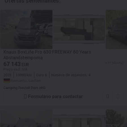
Ofertas semelhantes:
Knaus BoxLife Pro 630 FREEWAY 60 Years
Abstandstempoma
67 143
≈ 77 360 USD
EUR
Preço excl. IVA
2025
10000 km
Euro 6
Número de assentos:
4
Alemanha, Lauffen
Camping Freizeit Dorn oHG
Formulário para contactar