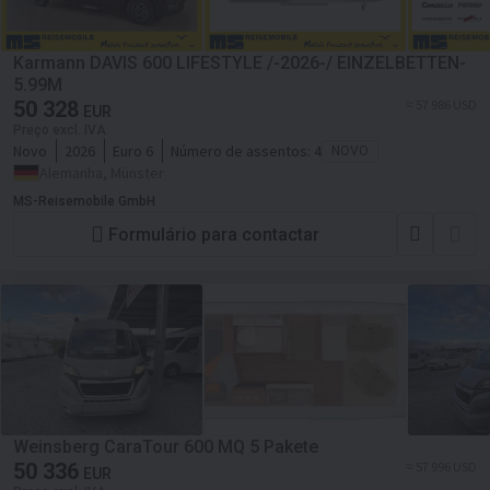
Karmann DAVIS 600 LIFESTYLE /-2026-/ EINZELBETTEN-
5.99M
50 328
≈ 57 986 USD
EUR
Preço excl. IVA
Novo
2026
Euro 6
Número de assentos:
4
NOVO
Alemanha, Münster
MS-Reisemobile GmbH
Formulário para contactar
Weinsberg CaraTour 600 MQ 5 Pakete
50 336
≈ 57 996 USD
EUR