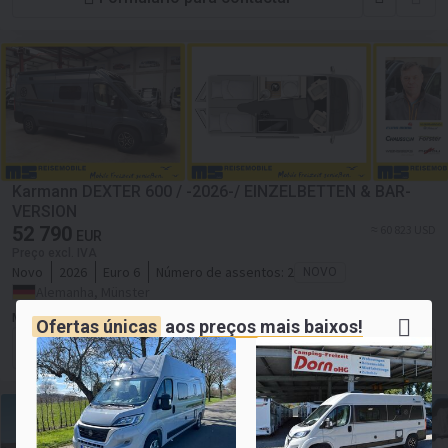
Karmann DEXTER 600 / -2026-/ EINZELBETTEN & BAR-
VERSION
52 790
≈ 60 823 USD
EUR
Preço excl. IVA
Novo
2026
Euro 6
Número de assentos:
2
NOVO
Alemanha, Münster
MS-Reisemobile GmbH
Ofertas únicas
aos
preços mais baixos!
Formulário para contactar