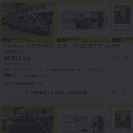
Karmann DEXTER 600 / -2026-/ EINZELBETTEN & BAR-
VERSION
49 513
≈ 57 047 USD
EUR
Preço excl. IVA
Novo
2026
Euro 6
Número de assentos:
2
NOVO
Alemanha, Münster
MS-Reisemobile GmbH
Formulário para contactar